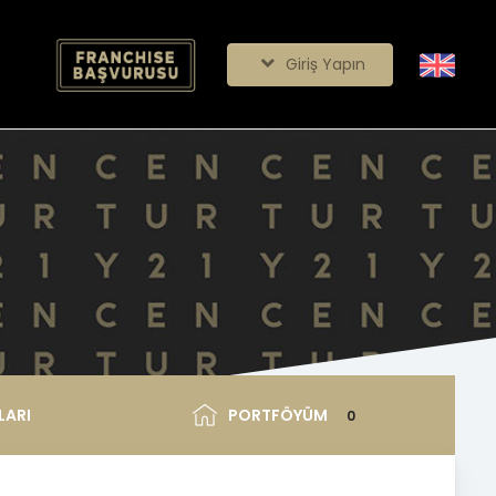
Giriş Yapın
LARI
PORTFÖYÜM
0