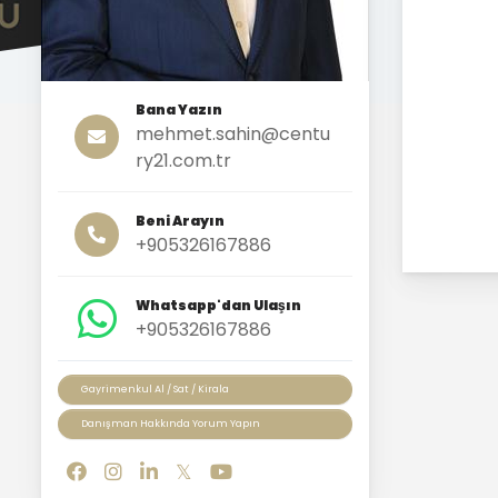
Bana Yazın
mehmet.sahin@centu
ry21.com.tr
Beni Arayın
+905326167886
Whatsapp'dan Ulaşın
+905326167886
Gayrimenkul Al / Sat / Kirala
Danışman Hakkında Yorum Yapın