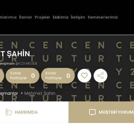
nlarımız
İlanlar
Projeler
Ekibimiz
İletişim
Seminerlerimiz
T ŞAHİN
anışmanı
@C21 MÜJDE
Satılık
Kiralık
0
0
Portföyler
Portföyler
ışmanlar
Mehmet Şahin
HAKKIMDA
MÜŞTERİ YORUM