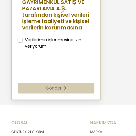
GAYRİMENKUL SATIŞ VE
PAZARLAMA A.Ş..
tarafından kişisel verileri
işleme faaliyeti ve kişisel
verilerin korunmasına
yönelik benimsenen
sistemler konusunda
Verilerimin işlenmesine izin
açıklamalarda
veriyorum
bulunmak, bu
kapsamda iş
ortaklarımız, mevcut ve
aday çalışanlarımız,
mevcut ve potansiyel
müşterilerimiz, şirket
Gönder
hissedarlarımız,
ziyaretçilerimiz ve
üçüncü kişiler başta
olmak üzer kişisel verileri
şirketimiz tarafından
GLOBAL
işlenen kişilerin
HAKKIMIZDA
bilgilendirilerek
CENTURY 21 GLOBAL
MARKA