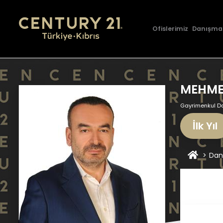
Ofislerimiz
Danışma
MEHME
Gayrimenkul D
İlk Yıl
Dan