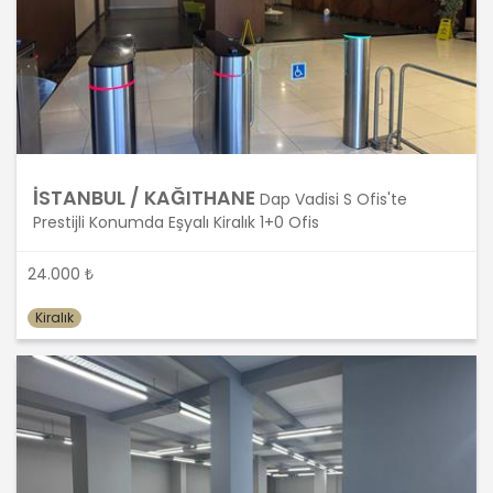
İşlendikleri Amaç İçin Gerekli Olan
Süre Kadar Muhafaza Etme
MASTERTURK FRANCHİSİNG
GAYRİMENKUL SATIŞ VE PAZARLAMA
A.Ş.. Türk Ceza Kanunu’nun 138.
maddesine ve KVK Kanunu’nun 4. ve 7.
İSTANBUL / KAĞITHANE
maddelerine uygun olarak; işledikleri
Dap Vadisi S Ofis'te
kişisel verileri, yalnızca ilgili mevzuat
Prestijli Konumda Eşyalı Kiralık 1+0 Ofis
ve kanunlarda öngörülen veya kişisel
veri işleme amacının gerektirdiği süre
24.000 ₺
kadar muhafaza edecektir.
MASTERTURK FRANCHİSİNG
Kiralık
GAYRİMENKUL SATIŞ VE PAZARLAMA
A.Ş. öncelikle ilgili mevzuatta kişisel
verilerin saklanması için bir süre
öngörülüp öngörülmediğini tespit
edecek, bir süre belirlenmişse bu
süreye uygun davranacak, bir süre
belirlenmemişse kişisel verileri