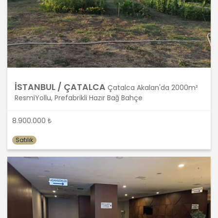
önce veri sahiplerinin bilgisine
sunmakla yükümlüdür. Kişisel veriler
belirtilen meşru ve hukuka uygun
amaçlar dışında işlenmeyecektir..
4. İşlendikleri Amaçla Bağlantılı, Sınırlı
ve Ölçülü Olma
İSTANBUL / ÇATALCA
Çatalca Akalan'da 2000m²
ResmiYollu, Prefabrikli Hazır Bağ Bahçe
MASTERTURK FRANCHİSİNG
GAYRİMENKUL SATIŞ VE PAZARLAMA
8.900.000 ₺
A.Ş. kişisel verileri belirlenen
amaçların gerçekleştirilmesine
Satılık
elverişli bir biçimde işleyecek ve
amacın gerçekleştirilmesi ile ilgili
olmayan veya ihtiyaç duyulmayan
kişisel verilerin işlenmesinden
kaçınacaktır.
5. İlgili Mevzuatta Öngörülen veya