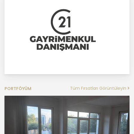
ilkelere uygun hareket etmektedir.
1. Hukuka ve Dürüstlük Kuralına Uygun
Kişisel Veri İşleme Faaliyetlerinde
Bulunma
MASTERTURK FRANCHİSİNG
GAYRİMENKUL SATIŞ VE PAZARLAMA
A.Ş..; kişisel verilerin işlenmesi
faaliyetleri kapsamında hukuka ve
dürüstlük kurallarına uygun hareket
etmekle yükümlüdür. Bu kapsamda,
orantılılık gereklilikleri dikkate
Tüm Fırsatları Görüntüleyin
PORTFÖYÜM
alınacakve kişisel verileri işleme
amacı dışında kullanmayacaktır.
2. Kişisel Verilerin Doğru ve
Gerektiğinde Güncel Olmasını
Sağlama