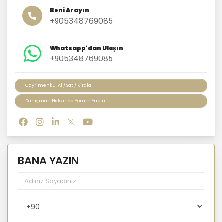
Beni Arayın
+905348769085
Whatsapp'dan Ulaşın
+905348769085
Gayrimenkul Al / Sat / Kirala
Danışman Hakkında Yorum Yapın
BANA YAZIN
PhoneNumberCountryPhoneCode