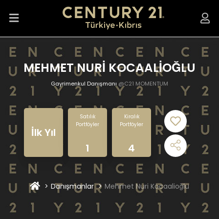
MEHMET NURİ KOCAALİOĞLU
Gayrimenkul Danışmanı
@C21 MOMENTUM
Satılık
Kiralık
Portföyler
Portföyler
İlk Yıl
1
4
Danışmanlar
Mehmet Nuri Kocaalioğlu