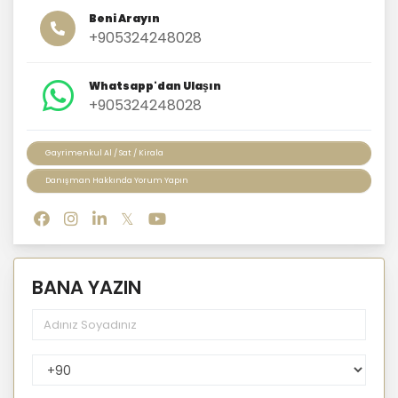
Beni Arayın
+905324248028
Whatsapp'dan Ulaşın
+905324248028
Gayrimenkul Al / Sat / Kirala
Danışman Hakkında Yorum Yapın
BANA YAZIN
PhoneNumberCountryPhoneCode