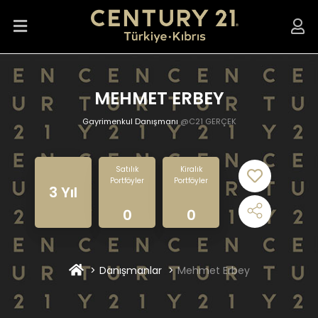
MEHMET ERBEY
Gayrimenkul Danışmanı
@C21 GERÇEK
Satılık
Kiralık
Portföyler
Portföyler
3 Yıl
0
0
Danışmanlar
Mehmet Erbey