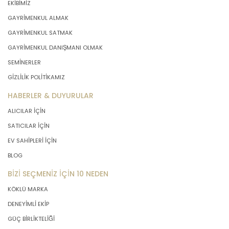
EKİBİMİZ
önce veri sahiplerinin bilgisine
GAYRİMENKUL ALMAK
sunmakla yükümlüdür. Kişisel veriler
belirtilen meşru ve hukuka uygun
GAYRİMENKUL SATMAK
amaçlar dışında işlenmeyecektir..
GAYRİMENKUL DANIŞMANI OLMAK
SEMİNERLER
4. İşlendikleri Amaçla Bağlantılı, Sınırlı
GİZLİLİK POLİTİKAMIZ
ve Ölçülü Olma
HABERLER & DUYURULAR
ALICILAR İÇİN
MASTERTURK FRANCHİSİNG
GAYRİMENKUL SATIŞ VE PAZARLAMA
SATICILAR İÇİN
A.Ş. kişisel verileri belirlenen
EV SAHİPLERİ İÇİN
amaçların gerçekleştirilmesine
elverişli bir biçimde işleyecek ve
BLOG
amacın gerçekleştirilmesi ile ilgili
BİZİ SEÇMENİZ İÇİN 10 NEDEN
olmayan veya ihtiyaç duyulmayan
kişisel verilerin işlenmesinden
KÖKLÜ MARKA
kaçınacaktır.
DENEYİMLİ EKİP
GÜÇ BİRLİKTELİĞİ
5. İlgili Mevzuatta Öngörülen veya