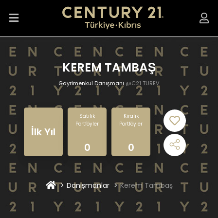
KEREM TAMBAŞ
Gayrimenkul Danışmanı
@C21 TÜREV
Satılık
Kiralık
Portföyler
Portföyler
İlk Yıl
0
0
Danışmanlar
Kerem Tambaş