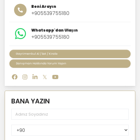
Beni Arayın
+905539755180
Whatsapp'dan Ulaşın
+905539755180
Gayrimenkul Al / Sat / Kirala
Danışman Hakkında Yorum Yapın
BANA YAZIN
PhoneNumberCountryPhoneCode