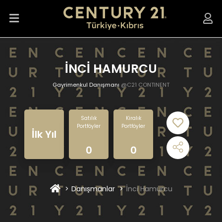
İNCİ HAMURCU
Gayrimenkul Danışmanı
@C21 CONTINENT
Satılık
Kiralık
Portföyler
Portföyler
İlk Yıl
0
0
Danışmanlar
İnci Hamurcu