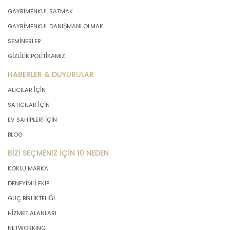
önce veri sahiplerinin bilgisine
GAYRİMENKUL SATMAK
sunmakla yükümlüdür. Kişisel veriler
GAYRİMENKUL DANIŞMANI OLMAK
belirtilen meşru ve hukuka uygun
SEMİNERLER
amaçlar dışında işlenmeyecektir..
GİZLİLİK POLİTİKAMIZ
4. İşlendikleri Amaçla Bağlantılı, Sınırlı
HABERLER & DUYURULAR
ve Ölçülü Olma
ALICILAR İÇİN
SATICILAR İÇİN
MASTERTURK FRANCHİSİNG
EV SAHİPLERİ İÇİN
GAYRİMENKUL SATIŞ VE PAZARLAMA
A.Ş. kişisel verileri belirlenen
BLOG
amaçların gerçekleştirilmesine
BİZİ SEÇMENİZ İÇİN 10 NEDEN
elverişli bir biçimde işleyecek ve
amacın gerçekleştirilmesi ile ilgili
KÖKLÜ MARKA
olmayan veya ihtiyaç duyulmayan
DENEYİMLİ EKİP
kişisel verilerin işlenmesinden
kaçınacaktır.
GÜÇ BİRLİKTELİĞİ
HİZMET ALANLARI
5. İlgili Mevzuatta Öngörülen veya
NETWORKING