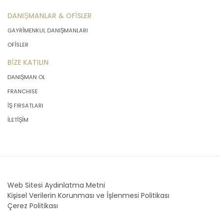
İşlendikleri Amaç İçin Gerekli Olan
DANIŞMANLAR & OFİSLER
Süre Kadar Muhafaza Etme
GAYRİMENKUL DANIŞMANLARI
OFİSLER
MASTERTURK FRANCHİSİNG
GAYRİMENKUL SATIŞ VE PAZARLAMA
BİZE KATILIN
A.Ş.. Türk Ceza Kanunu’nun 138.
DANIŞMAN OL
maddesine ve KVK Kanunu’nun 4. ve 7.
maddelerine uygun olarak; işledikleri
FRANCHISE
kişisel verileri, yalnızca ilgili mevzuat
İŞ FIRSATLARI
ve kanunlarda öngörülen veya kişisel
veri işleme amacının gerektirdiği süre
İLETİŞİM
kadar muhafaza edecektir.
MASTERTURK FRANCHİSİNG
GAYRİMENKUL SATIŞ VE PAZARLAMA
A.Ş. öncelikle ilgili mevzuatta kişisel
verilerin saklanması için bir süre
öngörülüp öngörülmediğini tespit
Web Sitesi Aydınlatma Metni
edecek, bir süre belirlenmişse bu
Kişisel Verilerin Korunması ve İşlenmesi Politikası
süreye uygun davranacak, bir süre
Çerez Politikası
belirlenmemişse kişisel verileri