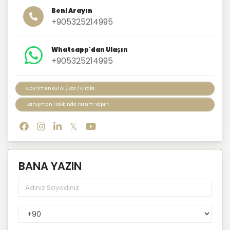
Beni Arayın
+905325214995
Whatsapp'dan Ulaşın
+905325214995
Gayrimenkul Al / Sat / Kirala
Danışman Hakkında Yorum Yapın
BANA YAZIN
PhoneNumberCountryPhoneCode