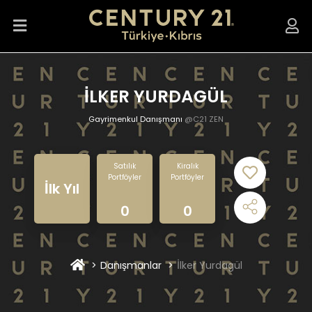
İLKER YURDAGÜL
Gayrimenkul Danışmanı
@C21 ZEN
Satılık
Kiralık
Portföyler
Portföyler
İlk Yıl
0
0
Danışmanlar
İlker Yurdagül