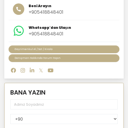
Beni Arayın
+905418848401
Whatsapp'dan Ulaşın
+905418848401
Gayrimenkul Al / Sat / Kirala
Danışman Hakkında Yorum Yapın
BANA YAZIN
PhoneNumberCountryPhoneCode