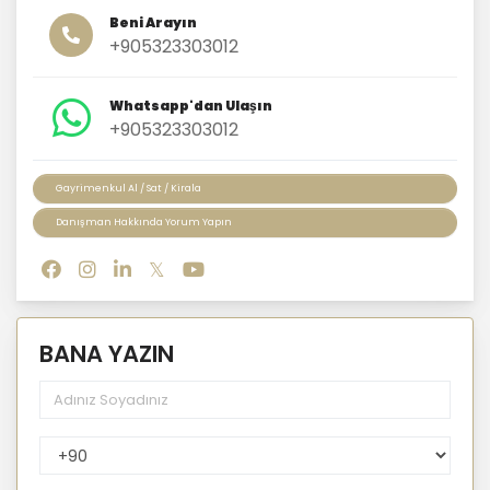
Beni Arayın
+905323303012
Whatsapp'dan Ulaşın
+905323303012
Gayrimenkul Al / Sat / Kirala
Danışman Hakkında Yorum Yapın
BANA YAZIN
PhoneNumberCountryPhoneCode