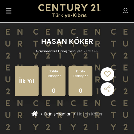
HASAN KÖKER
Gayrimenkul Danışmanı
@C21 GLOBE
Satılık
Kiralık
Portföyler
Portföyler
İlk Yıl
0
0
Danışmanlar
Hasan Köker