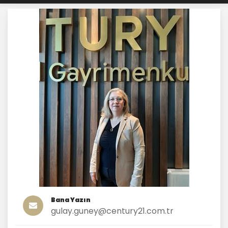
Bana Yazın
gulay.guney@century21.com.tr