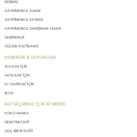
EKİBİMİZ
önce veri sahiplerinin bilgisine
GAYRİMENKUL ALMAK
sunmakla yükümlüdür. Kişisel veriler
belirtilen meşru ve hukuka uygun
GAYRİMENKUL SATMAK
amaçlar dışında işlenmeyecektir..
GAYRİMENKUL DANIŞMANI OLMAK
SEMİNERLER
4. İşlendikleri Amaçla Bağlantılı, Sınırlı
GİZLİLİK POLİTİKAMIZ
ve Ölçülü Olma
HABERLER & DUYURULAR
ALICILAR İÇİN
MASTERTURK FRANCHİSİNG
GAYRİMENKUL SATIŞ VE PAZARLAMA
SATICILAR İÇİN
A.Ş. kişisel verileri belirlenen
EV SAHİPLERİ İÇİN
amaçların gerçekleştirilmesine
elverişli bir biçimde işleyecek ve
BLOG
amacın gerçekleştirilmesi ile ilgili
BİZİ SEÇMENİZ İÇİN 10 NEDEN
olmayan veya ihtiyaç duyulmayan
kişisel verilerin işlenmesinden
KÖKLÜ MARKA
kaçınacaktır.
DENEYİMLİ EKİP
GÜÇ BİRLİKTELİĞİ
5. İlgili Mevzuatta Öngörülen veya