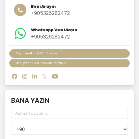
Beni Arayın
+905326282472
Whatsapp'dan Ulaşın
+905326282472
Gayrimenkul Al / Sat / Kirala
Danışman Hakkında Yorum Yapın
BANA YAZIN
PhoneNumberCountryPhoneCode