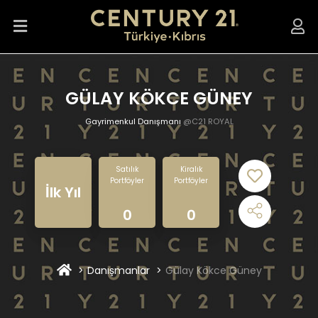
GÜLAY KÖKCE GÜNEY
Gayrimenkul Danışmanı
@C21 ROYAL
Satılık
Kiralık
Portföyler
Portföyler
İlk Yıl
0
0
Danışmanlar
Gülay Kökce Güney