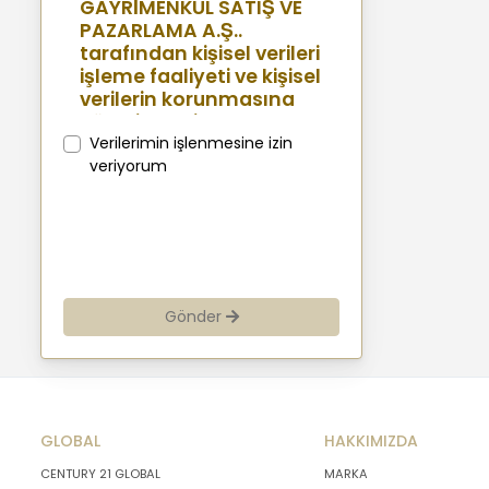
GAYRİMENKUL SATIŞ VE
PAZARLAMA A.Ş..
tarafından kişisel verileri
işleme faaliyeti ve kişisel
verilerin korunmasına
yönelik benimsenen
sistemler konusunda
Verilerimin işlenmesine izin
açıklamalarda
veriyorum
bulunmak, bu
kapsamda iş
ortaklarımız, mevcut ve
aday çalışanlarımız,
mevcut ve potansiyel
müşterilerimiz, şirket
Gönder
hissedarlarımız,
ziyaretçilerimiz ve
üçüncü kişiler başta
olmak üzer kişisel verileri
şirketimiz tarafından
GLOBAL
işlenen kişilerin
HAKKIMIZDA
bilgilendirilerek
CENTURY 21 GLOBAL
MARKA