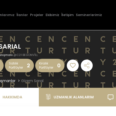
nlarımız
İlanlar
Projeler
Ekibimiz
İletişim
Seminerlerimiz
SARIAL
anışmanı
@C21 BEGONVİLL
Satılık
Kiralık
2
0
Portföyler
Portföyler
ışmanlar
Gizem Sarıal
HAKKIMDA
UZMANLIK ALANLARIM