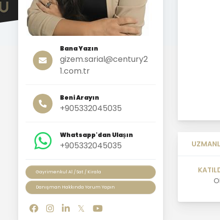
Bana Yazın
gizem.sarial@century2
1.com.tr
Beni Arayın
+905332045035
Whatsapp'dan Ulaşın
UZMANL
+905332045035
KATIL
Gayrimenkul Al / Sat / Kirala
O
Danışman Hakkında Yorum Yapın