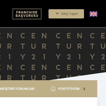
Giriş Yapın
MÜŞTERİ YORUMLARI
PORTFÖYÜM
2