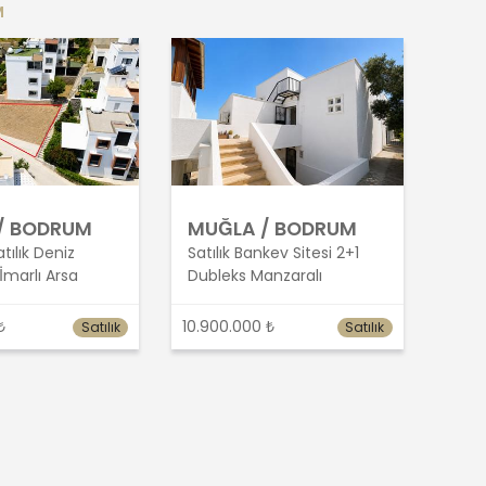
M
/ BODRUM
MUĞLA / BODRUM
ılık Deniz
Satılık Bankev Sitesi 2+1
İmarlı Arsa
Dubleks Manzaralı
₺
10.900.000 ₺
Satılık
Satılık