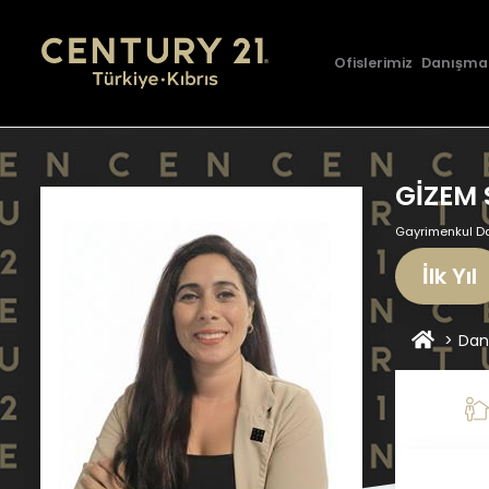
Ofislerimiz
Danışma
GİZEM 
Gayrimenkul D
İlk Yıl
Dan