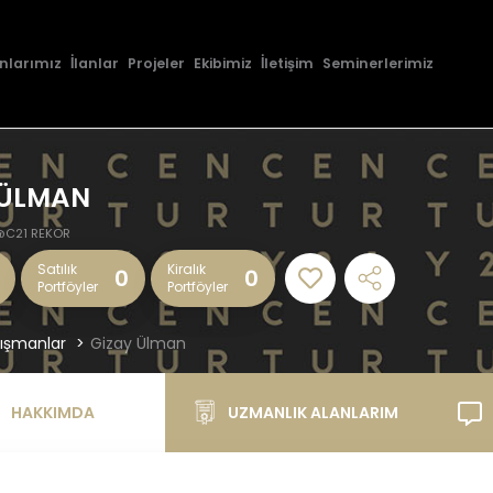
nlarımız
İlanlar
Projeler
Ekibimiz
İletişim
Seminerlerimiz
 ÜLMAN
@C21 REKOR
Satılık
Kiralık
0
0
Portföyler
Portföyler
ışmanlar
Gizay Ülman
HAKKIMDA
UZMANLIK ALANLARIM