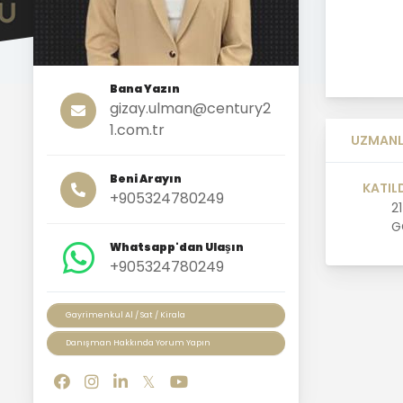
Bana Yazın
gizay.ulman@century2
1.com.tr
UZMANL
Beni Arayın
KATIL
+905324780249
2
G
Whatsapp'dan Ulaşın
+905324780249
Gayrimenkul Al / Sat / Kirala
Danışman Hakkında Yorum Yapın