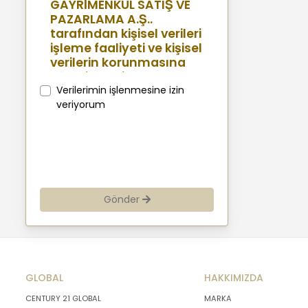
GAYRİMENKUL SATIŞ VE
PAZARLAMA A.Ş..
tarafından kişisel verileri
işleme faaliyeti ve kişisel
verilerin korunmasına
yönelik benimsenen
sistemler konusunda
Verilerimin işlenmesine izin
açıklamalarda
veriyorum
bulunmak, bu
kapsamda iş
ortaklarımız, mevcut ve
aday çalışanlarımız,
mevcut ve potansiyel
müşterilerimiz, şirket
Gönder
hissedarlarımız,
ziyaretçilerimiz ve
üçüncü kişiler başta
olmak üzer kişisel verileri
şirketimiz tarafından
GLOBAL
işlenen kişilerin
HAKKIMIZDA
bilgilendirilerek
CENTURY 21 GLOBAL
MARKA