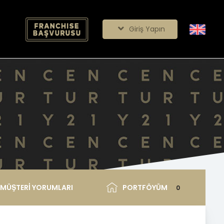
Giriş Yapın
MÜŞTERİ YORUMLARI
PORTFÖYÜM
0