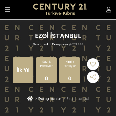
EZGİ İSTANBUL
Gayrimenkul Danışmanı
@C21 ATA
Satılık
Kiralık
Portföyler
Portföyler
İlk Yıl
0
0
Danışmanlar
Ezgi İstanbul