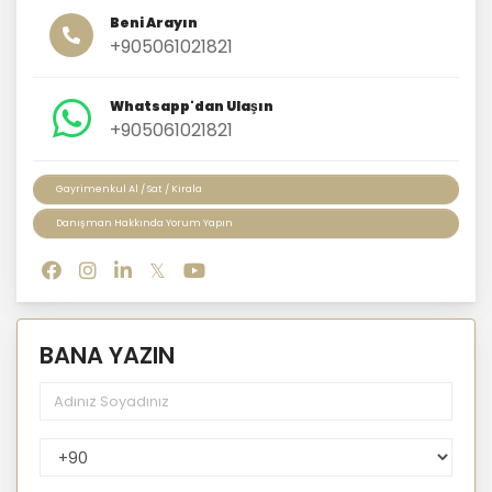
Beni Arayın
+905061021821
Whatsapp'dan Ulaşın
+905061021821
Gayrimenkul Al / Sat / Kirala
Danışman Hakkında Yorum Yapın
BANA YAZIN
PhoneNumberCountryPhoneCode