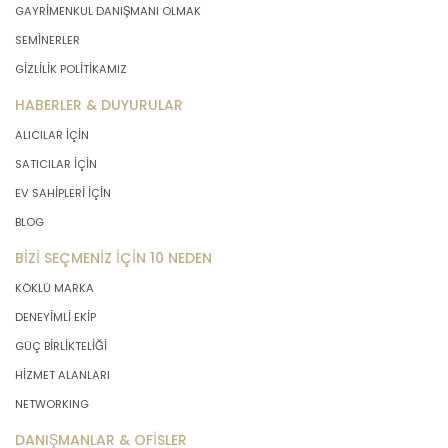
GAYRİMENKUL DANIŞMANI OLMAK
önce veri sahiplerinin bilgisine
sunmakla yükümlüdür. Kişisel veriler
SEMİNERLER
belirtilen meşru ve hukuka uygun
GİZLİLİK POLİTİKAMIZ
amaçlar dışında işlenmeyecektir..
HABERLER & DUYURULAR
ALICILAR İÇİN
4. İşlendikleri Amaçla Bağlantılı, Sınırlı
ve Ölçülü Olma
SATICILAR İÇİN
EV SAHİPLERİ İÇİN
MASTERTURK FRANCHİSİNG
BLOG
GAYRİMENKUL SATIŞ VE PAZARLAMA
BİZİ SEÇMENİZ İÇİN 10 NEDEN
A.Ş. kişisel verileri belirlenen
amaçların gerçekleştirilmesine
KÖKLÜ MARKA
elverişli bir biçimde işleyecek ve
DENEYİMLİ EKİP
amacın gerçekleştirilmesi ile ilgili
olmayan veya ihtiyaç duyulmayan
GÜÇ BİRLİKTELİĞİ
kişisel verilerin işlenmesinden
HİZMET ALANLARI
kaçınacaktır.
NETWORKING
DANIŞMANLAR & OFİSLER
5. İlgili Mevzuatta Öngörülen veya