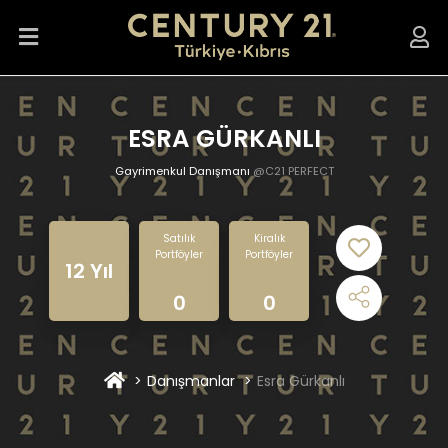
ESRA GÜRKANLI
Gayrimenkul Danışmanı
@C21 PERFECT
Satılık
Kiralık
Portföyler
Portföyler
12 Yıl
0
0
Danışmanlar
Esra Gürkanlı