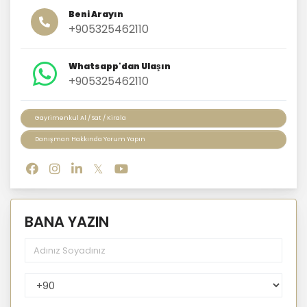
Beni Arayın
+905325462110
Whatsapp'dan Ulaşın
+905325462110
Gayrimenkul Al / Sat / Kirala
Danışman Hakkında Yorum Yapın
BANA YAZIN
PhoneNumberCountryPhoneCode