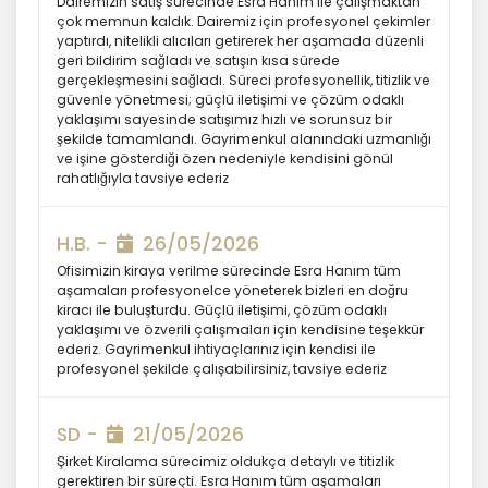
Dairemizin satış sürecinde Esra Hanım ile çalışmaktan
önce veri sahiplerinin bilgisine
çok memnun kaldık. Dairemiz için profesyonel çekimler
yaptırdı, nitelikli alıcıları getirerek her aşamada düzenli
sunmakla yükümlüdür. Kişisel veriler
geri bildirim sağladı ve satışın kısa sürede
belirtilen meşru ve hukuka uygun
gerçekleşmesini sağladı. Süreci profesyonellik, titizlik ve
amaçlar dışında işlenmeyecektir..
güvenle yönetmesi; güçlü iletişimi ve çözüm odaklı
yaklaşımı sayesinde satışımız hızlı ve sorunsuz bir
şekilde tamamlandı. Gayrimenkul alanındaki uzmanlığı
4. İşlendikleri Amaçla Bağlantılı, Sınırlı
ve işine gösterdiği özen nedeniyle kendisini gönül
ve Ölçülü Olma
rahatlığıyla tavsiye ederiz
MASTERTURK FRANCHİSİNG
H.B. -
26/05/2026
GAYRİMENKUL SATIŞ VE PAZARLAMA
Ofisimizin kiraya verilme sürecinde Esra Hanım tüm
A.Ş. kişisel verileri belirlenen
aşamaları profesyonelce yöneterek bizleri en doğru
amaçların gerçekleştirilmesine
kiracı ile buluşturdu. Güçlü iletişimi, çözüm odaklı
elverişli bir biçimde işleyecek ve
yaklaşımı ve özverili çalışmaları için kendisine teşekkür
ederiz. Gayrimenkul ihtiyaçlarınız için kendisi ile
amacın gerçekleştirilmesi ile ilgili
profesyonel şekilde çalışabilirsiniz, tavsiye ederiz
olmayan veya ihtiyaç duyulmayan
kişisel verilerin işlenmesinden
kaçınacaktır.
SD -
21/05/2026
Şirket Kiralama sürecimiz oldukça detaylı ve titizlik
gerektiren bir süreçti. Esra Hanım tüm aşamaları
5. İlgili Mevzuatta Öngörülen veya