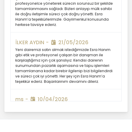
profesyonelce yöneterek sürecin sorunsuz bir şekilde
İşlendikleri Amaç İçin Gerekli Olan
tamamlanmasını sağladı. Bizleri anlayıp mülk sahibi
Süre Kadar Muhafaza Etme
ile doğru iletişimle süreci çok doğru yönetti. Esra
Hanım’a teşekkürlerimizle. Gayrimenkul konusunda
herkese tavsiye ederiz.
MASTERTURK FRANCHİSİNG
GAYRİMENKUL SATIŞ VE PAZARLAMA
A.Ş.. Türk Ceza Kanunu’nun 138.
İLKER AYDIN -
21/05/2026
maddesine ve KVK Kanunu’nun 4. ve 7.
Yeni dairemizi satın almak istediğimizde Esra Hanım
maddelerine uygun olarak; işledikleri
gibi etik ve profesyonel çalışan bir danışman ile
kişisel verileri, yalnızca ilgili mevzuat
karşılaştığımız için çok şanslıyız. Kendisi dairenin
ve kanunlarda öngörülen veya kişisel
sunumundan pazarlık aşamasına ve tapu işlemleri
tamamlanana kadar birebir ilgilenip bizi bilgilendirdi
veri işleme amacının gerektirdiği süre
ve süreci çok iyi yönetti. Her şey için Esra Hanım’a
kadar muhafaza edecektir.
teşekkür ederiz. Başarılarınım devamını dileriz.
MASTERTURK FRANCHİSİNG
GAYRİMENKUL SATIŞ VE PAZARLAMA
A.Ş. öncelikle ilgili mevzuatta kişisel
ms -
10/04/2026
verilerin saklanması için bir süre
Esra Hanım, alım sürecimde baştan sona her detay ile
öngörülüp öngörülmediğini tespit
ilgilendi ve süreci profesyonellikle yönetti. Çok teşekkür
edecek, bir süre belirlenmişse bu
ederim. Gayrimenkul alım satım süreçlerinizde sonuç
süreye uygun davranacak, bir süre
almak için kendisine ulaşmanızı tavsiye ederim.
belirlenmemişse kişisel verileri