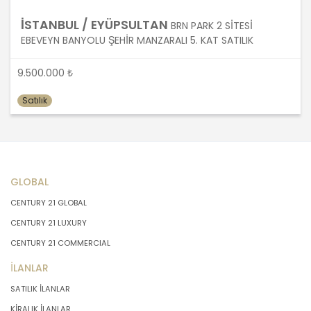
önce veri sahiplerinin bilgisine
İSTANBUL / EYÜPSULTAN
BRN PARK 2 SİTESİ
sunmakla yükümlüdür. Kişisel veriler
EBEVEYN BANYOLU ŞEHİR MANZARALI 5. KAT SATILIK
belirtilen meşru ve hukuka uygun
amaçlar dışında işlenmeyecektir..
9.500.000 ₺
4. İşlendikleri Amaçla Bağlantılı, Sınırlı
Satılık
ve Ölçülü Olma
MASTERTURK FRANCHİSİNG
GAYRİMENKUL SATIŞ VE PAZARLAMA
A.Ş. kişisel verileri belirlenen
GLOBAL
amaçların gerçekleştirilmesine
CENTURY 21 GLOBAL
elverişli bir biçimde işleyecek ve
CENTURY 21 LUXURY
amacın gerçekleştirilmesi ile ilgili
olmayan veya ihtiyaç duyulmayan
CENTURY 21 COMMERCIAL
kişisel verilerin işlenmesinden
İLANLAR
kaçınacaktır.
SATILIK İLANLAR
5. İlgili Mevzuatta Öngörülen veya
KİRALIK İLANLAR