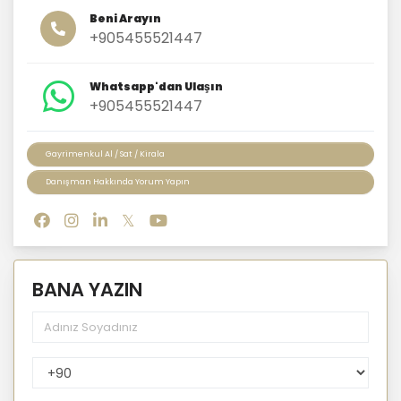
Beni Arayın
+905455521447
Whatsapp'dan Ulaşın
+905455521447
Gayrimenkul Al / Sat / Kirala
Danışman Hakkında Yorum Yapın
BANA YAZIN
PhoneNumberCountryPhoneCode