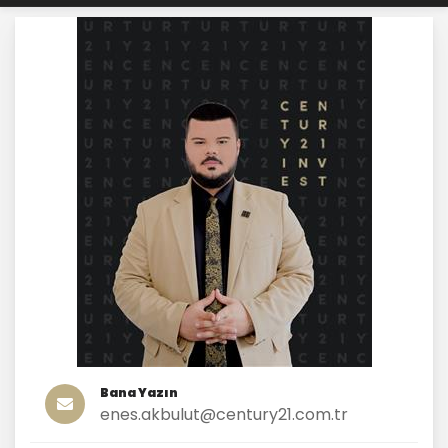
Bana Yazın
enes.akbulut@century21.com.tr