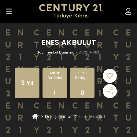
ENES AKBULUT
Gayrimenkul Danışmanı
@C21 INVEST
Satılık
Kiralık
Portföyler
Portföyler
3 Yıl
1
0
Danışmanlar
Enes Akbulut