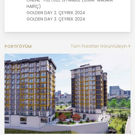
HARİÇ)
MASTERTURK FRANCHİSİNG
GOLDEN DAY 2. ÇEYREK 2024
GAYRİMENKUL SATIŞ VE PAZARLAMA
GOLDEN DAY 3. ÇEYREK 2024
A.Ş. kişisel veri sahiplerinin temel
haklarını ve kendi meşru
menfaatlerini dikkate alarak işlediği
kişisel verilerin doğru ve güncel
Tüm Fırsatları Görüntüleyin
PORTFÖYÜM
olmasını sağlamakla ve bu
doğrultuda gerekli tedbirleri almak
için gerekli sistemleri kurmakla
yükümlüdür.
3. Belirli, Açık ve Meşru Amaçlarla
İşleme
MASTERTURK FRANCHİSİNG
GAYRİMENKUL SATIŞ VE PAZARLAMA
A.Ş. kişisel verilerin hangi amaçla
işleneceğini belirlemekle ve bu
amaçları kişisel veriler işlenmeden