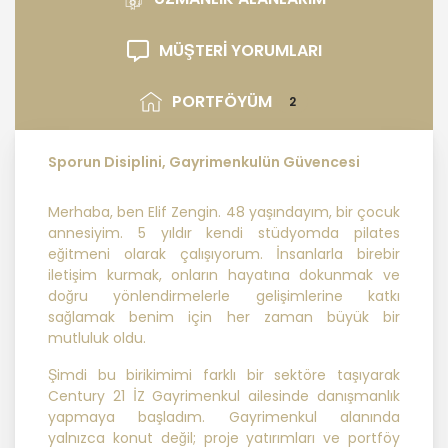
FRANCHİSİNG GAYRİMENKUL SATIŞ VE
PAZARLAMA A.Ş. ; KVKK ile ilgili
uluslararası ve ulusal mevzuata
MÜŞTERİ YORUMLARI
uygun olarak kişisel verilerin
işlenmesinde aşağıda sıralanan
PORTFÖYÜM
2
ilkelere uygun hareket etmektedir.
Sporun Disiplini, Gayrimenkulün Güvencesi
1. Hukuka ve Dürüstlük Kuralına Uygun
Kişisel Veri İşleme Faaliyetlerinde
Bulunma
Merhaba, ben Elif Zengin. 48 yaşındayım, bir çocuk
annesiyim. 5 yıldır kendi stüdyomda pilates
eğitmeni olarak çalışıyorum. İnsanlarla birebir
MASTERTURK FRANCHİSİNG
iletişim kurmak, onların hayatına dokunmak ve
GAYRİMENKUL SATIŞ VE PAZARLAMA
doğru yönlendirmelerle gelişimlerine katkı
A.Ş..; kişisel verilerin işlenmesi
sağlamak benim için her zaman büyük bir
faaliyetleri kapsamında hukuka ve
mutluluk oldu.
dürüstlük kurallarına uygun hareket
etmekle yükümlüdür. Bu kapsamda,
Şimdi bu birikimimi farklı bir sektöre taşıyarak
orantılılık gereklilikleri dikkate
Century 21 İZ Gayrimenkul ailesinde danışmanlık
alınacakve kişisel verileri işleme
yapmaya başladım. Gayrimenkul alanında
amacı dışında kullanmayacaktır.
yalnızca konut değil; proje yatırımları ve portföy