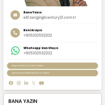
Bana Yazın
elif.zengin@century21.com.tr
Beni Arayın
+905332532202
Whatsapp'dan Ulaşın
+905332532202
Gayrimenkul Al / Sat / Kirala
Danışman Hakkında Yorum Yapın
BANA YAZIN