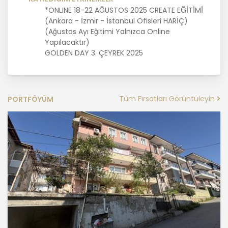
*ONLINE 18-22 AĞUSTOS 2025 CREATE EĞİTİMİ
MASTERTURK FRANCHİSİNG
(Ankara - İzmir - İstanbul Ofisleri HARİÇ)
GAYRİMENKUL SATIŞ VE PAZARLAMA
(Ağustos Ayı Eğitimi Yalnızca Online
A.Ş. kişisel verilerin hangi amaçla
Yapılacaktır)
işleneceğini belirlemekle ve bu
GOLDEN DAY 3. ÇEYREK 2025
amaçları kişisel veriler işlenmeden
önce veri sahiplerinin bilgisine
sunmakla yükümlüdür. Kişisel veriler
belirtilen meşru ve hukuka uygun
amaçlar dışında işlenmeyecektir..
Tüm Fırsatları Görüntüleyin
PORTFÖYÜM
4. İşlendikleri Amaçla Bağlantılı, Sınırlı
ve Ölçülü Olma
MASTERTURK FRANCHİSİNG
GAYRİMENKUL SATIŞ VE PAZARLAMA
A.Ş. kişisel verileri belirlenen
amaçların gerçekleştirilmesine
elverişli bir biçimde işleyecek ve
amacın gerçekleştirilmesi ile ilgili