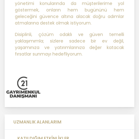
yönetimi konularında da müşterilerime yol
göstermek, onların hem bugününü hem
2. Kişisel Verilerin Doğru ve
geleceğini güvence altına alacak doğru adımlar
Gerektiğinde Güncel Olmasını
atmalarına destek olmak istiyorum.
Sağlama
Disiplinli, çözüm odaklı ve güven temelli
yaklaşımımla; sizlere sadece bir ev değil,
MASTERTURK FRANCHİSİNG
yaşamınıza ve yatırımlarınıza değer katacak
GAYRİMENKUL SATIŞ VE PAZARLAMA
fırsatlar sunmayı hedefliyorum.
A.Ş. kişisel veri sahiplerinin temel
haklarını ve kendi meşru
menfaatlerini dikkate alarak işlediği
kişisel verilerin doğru ve güncel
olmasını sağlamakla ve bu
doğrultuda gerekli tedbirleri almak
için gerekli sistemleri kurmakla
yükümlüdür.
3. Belirli, Açık ve Meşru Amaçlarla
UZMANLIK ALANLARIM
İşleme
KATILDIĞIM ETKİNLİKLER