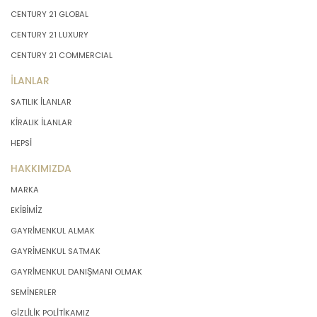
olmasını sağlamakla ve bu
CENTURY 21 GLOBAL
doğrultuda gerekli tedbirleri almak
CENTURY 21 LUXURY
için gerekli sistemleri kurmakla
yükümlüdür.
CENTURY 21 COMMERCIAL
İLANLAR
3. Belirli, Açık ve Meşru Amaçlarla
SATILIK İLANLAR
İşleme
KİRALIK İLANLAR
HEPSİ
MASTERTURK FRANCHİSİNG
GAYRİMENKUL SATIŞ VE PAZARLAMA
HAKKIMIZDA
A.Ş. kişisel verilerin hangi amaçla
MARKA
işleneceğini belirlemekle ve bu
amaçları kişisel veriler işlenmeden
EKİBİMİZ
önce veri sahiplerinin bilgisine
GAYRİMENKUL ALMAK
sunmakla yükümlüdür. Kişisel veriler
GAYRİMENKUL SATMAK
belirtilen meşru ve hukuka uygun
amaçlar dışında işlenmeyecektir..
GAYRİMENKUL DANIŞMANI OLMAK
SEMİNERLER
4. İşlendikleri Amaçla Bağlantılı, Sınırlı
GİZLİLİK POLİTİKAMIZ