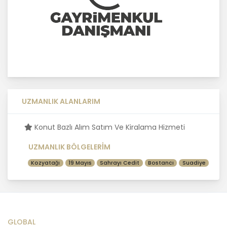
MASTERTURK FRANCHİSİNG
GAYRİMENKUL SATIŞ VE PAZARLAMA
A.Ş..; kişisel verilerin işlenmesi
faaliyetleri kapsamında hukuka ve
dürüstlük kurallarına uygun hareket
etmekle yükümlüdür. Bu kapsamda,
orantılılık gereklilikleri dikkate
alınacakve kişisel verileri işleme
amacı dışında kullanmayacaktır.
UZMANLIK ALANLARIM
2. Kişisel Verilerin Doğru ve
Konut Bazlı Alım Satım Ve Kiralama Hizmeti
Gerektiğinde Güncel Olmasını
Sağlama
UZMANLIK BÖLGELERİM
Kozyatağı
19 Mayıs
Sahrayı Cedit
Bostancı
Suadiye
MASTERTURK FRANCHİSİNG
GAYRİMENKUL SATIŞ VE PAZARLAMA
A.Ş. kişisel veri sahiplerinin temel
haklarını ve kendi meşru
menfaatlerini dikkate alarak işlediği
kişisel verilerin doğru ve güncel
GLOBAL