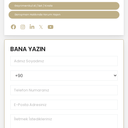
Gayrimenkul Al / Sat / Kirala
Danışman Hakkında Yorum Yapın
BANA YAZIN
PhoneNumberCountryPhoneCode