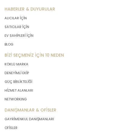
ve Ölçülü Olma
HABERLER & DUYURULAR
ALICILAR İÇİN
MASTERTURK FRANCHİSİNG
GAYRİMENKUL SATIŞ VE PAZARLAMA
SATICILAR İÇİN
A.Ş. kişisel verileri belirlenen
EV SAHİPLERİ İÇİN
amaçların gerçekleştirilmesine
BLOG
elverişli bir biçimde işleyecek ve
amacın gerçekleştirilmesi ile ilgili
BİZİ SEÇMENİZ İÇİN 10 NEDEN
olmayan veya ihtiyaç duyulmayan
kişisel verilerin işlenmesinden
KÖKLÜ MARKA
kaçınacaktır.
DENEYİMLİ EKİP
GÜÇ BİRLİKTELİĞİ
5. İlgili Mevzuatta Öngörülen veya
HİZMET ALANLARI
İşlendikleri Amaç İçin Gerekli Olan
NETWORKING
Süre Kadar Muhafaza Etme
DANIŞMANLAR & OFİSLER
MASTERTURK FRANCHİSİNG
GAYRİMENKUL DANIŞMANLARI
GAYRİMENKUL SATIŞ VE PAZARLAMA
OFİSLER
A.Ş.. Türk Ceza Kanunu’nun 138.