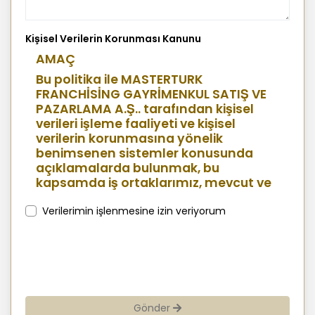
Kişisel Verilerin Korunması Kanunu
AMAÇ
Bu politika ile MASTERTURK
FRANCHİSİNG GAYRİMENKUL SATIŞ VE
PAZARLAMA A.Ş.. tarafından kişisel
verileri işleme faaliyeti ve kişisel
verilerin korunmasına yönelik
benimsenen sistemler konusunda
açıklamalarda bulunmak, bu
kapsamda iş ortaklarımız, mevcut ve
aday çalışanlarımız, mevcut ve
potansiyel müşterilerimiz, şirket
Verilerimin işlenmesine izin veriyorum
hissedarlarımız, ziyaretçilerimiz ve
üçüncü kişiler başta olmak üzer kişisel
verileri şirketimiz tarafından işlenen
kişilerin bilgilendirilerek şeffaflığın
sağlanması amaçlanmaktadır.
Gönder