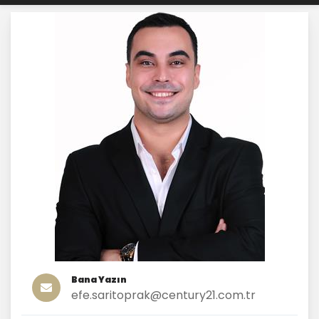
Bana Yazın
efe.saritoprak@century21.com.tr