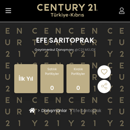
EFE SARITOPRAK
Gayrimenkul Danışmanı
@C21 MÜJDE
Satılık
Kiralık
Portföyler
Portföyler
İlk Yıl
0
0
Danışmanlar
Efe Sarıtoprak