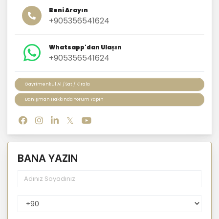
Beni Arayın
+905356541624
Whatsapp'dan Ulaşın
+905356541624
Gayrimenkul Al / Sat / Kirala
Danışman Hakkında Yorum Yapın
BANA YAZIN
PhoneNumberCountryPhoneCode