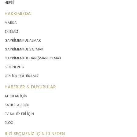
HEPSİ
önce veri sahiplerinin bilgisine
sunmakla yükümlüdür. Kişisel veriler
HAKKIMIZDA
belirtilen meşru ve hukuka uygun
MARKA
amaçlar dışında işlenmeyecektir..
EKİBİMİZ
GAYRİMENKUL ALMAK
4. İşlendikleri Amaçla Bağlantılı, Sınırlı
ve Ölçülü Olma
GAYRİMENKUL SATMAK
GAYRİMENKUL DANIŞMANI OLMAK
MASTERTURK FRANCHİSİNG
SEMİNERLER
GAYRİMENKUL SATIŞ VE PAZARLAMA
GİZLİLİK POLİTİKAMIZ
A.Ş. kişisel verileri belirlenen
amaçların gerçekleştirilmesine
HABERLER & DUYURULAR
elverişli bir biçimde işleyecek ve
ALICILAR İÇİN
amacın gerçekleştirilmesi ile ilgili
SATICILAR İÇİN
olmayan veya ihtiyaç duyulmayan
kişisel verilerin işlenmesinden
EV SAHİPLERİ İÇİN
kaçınacaktır.
BLOG
BİZİ SEÇMENİZ İÇİN 10 NEDEN
5. İlgili Mevzuatta Öngörülen veya