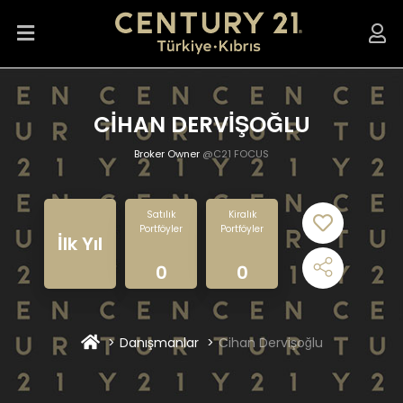
CİHAN DERVİŞOĞLU
Broker Owner
@C21 FOCUS
Satılık
Kiralık
Portföyler
Portföyler
İlk Yıl
0
0
Danışmanlar
Cihan Dervişoğlu