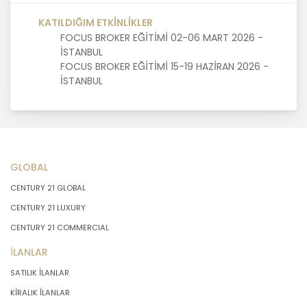
KATILDIĞIM ETKİNLİKLER
MASTERTURK FRANCHİSİNG
FOCUS BROKER EĞİTİMİ 02-06 MART 2026 -
GAYRİMENKUL SATIŞ VE PAZARLAMA
İSTANBUL
A.Ş. kişisel veri sahiplerinin temel
FOCUS BROKER EĞİTİMİ 15-19 HAZİRAN 2026 -
haklarını ve kendi meşru
İSTANBUL
menfaatlerini dikkate alarak işlediği
kişisel verilerin doğru ve güncel
olmasını sağlamakla ve bu
doğrultuda gerekli tedbirleri almak
için gerekli sistemleri kurmakla
yükümlüdür.
GLOBAL
CENTURY 21 GLOBAL
3. Belirli, Açık ve Meşru Amaçlarla
İşleme
CENTURY 21 LUXURY
CENTURY 21 COMMERCIAL
MASTERTURK FRANCHİSİNG
İLANLAR
GAYRİMENKUL SATIŞ VE PAZARLAMA
SATILIK İLANLAR
A.Ş. kişisel verilerin hangi amaçla
işleneceğini belirlemekle ve bu
KİRALIK İLANLAR
amaçları kişisel veriler işlenmeden