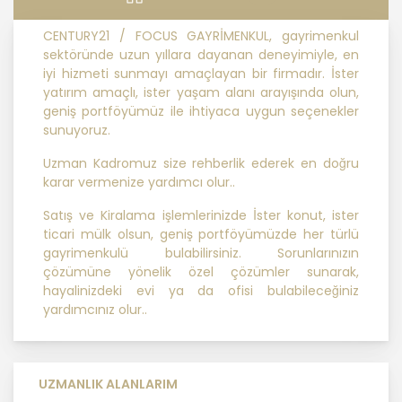
ilkelere uygun hareket etmektedir.
CENTURY21 / FOCUS GAYRİMENKUL, gayrimenkul
1. Hukuka ve Dürüstlük Kuralına Uygun
sektöründe uzun yıllara dayanan deneyimiyle, en
Kişisel Veri İşleme Faaliyetlerinde
iyi hizmeti sunmayı amaçlayan bir firmadır. İster
Bulunma
yatırım amaçlı, ister yaşam alanı arayışında olun,
geniş portföyümüz ile ihtiyaca uygun seçenekler
sunuyoruz.
MASTERTURK FRANCHİSİNG
GAYRİMENKUL SATIŞ VE PAZARLAMA
Uzman Kadromuz size rehberlik ederek en doğru
A.Ş..; kişisel verilerin işlenmesi
karar vermenize yardımcı olur..
faaliyetleri kapsamında hukuka ve
Satış ve Kiralama işlemlerinizde İster konut, ister
dürüstlük kurallarına uygun hareket
ticari mülk olsun, geniş portföyümüzde her türlü
etmekle yükümlüdür. Bu kapsamda,
gayrimenkulü bulabilirsiniz. Sorunlarınızın
orantılılık gereklilikleri dikkate
çözümüne yönelik özel çözümler sunarak,
alınacakve kişisel verileri işleme
hayalinizdeki evi ya da ofisi bulabileceğiniz
amacı dışında kullanmayacaktır.
yardımcınız olur..
2. Kişisel Verilerin Doğru ve
Gerektiğinde Güncel Olmasını
Sağlama
UZMANLIK ALANLARIM