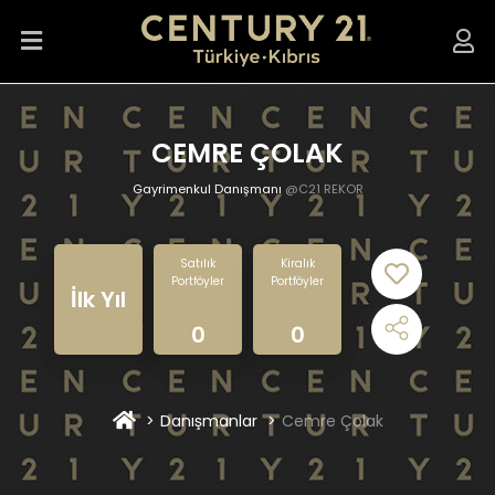
CEMRE ÇOLAK
Gayrimenkul Danışmanı
@C21 REKOR
Satılık
Kiralık
Portföyler
Portföyler
İlk Yıl
0
0
Danışmanlar
Cemre Çolak