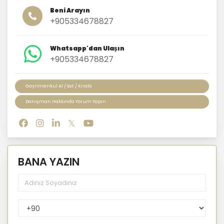
Beni Arayın
+905334678827
Whatsapp'dan Ulaşın
+905334678827
Gayrimenkul Al / Sat / Kirala
Danışman Hakkında Yorum Yapın
BANA YAZIN
PhoneNumberCountryPhoneCode