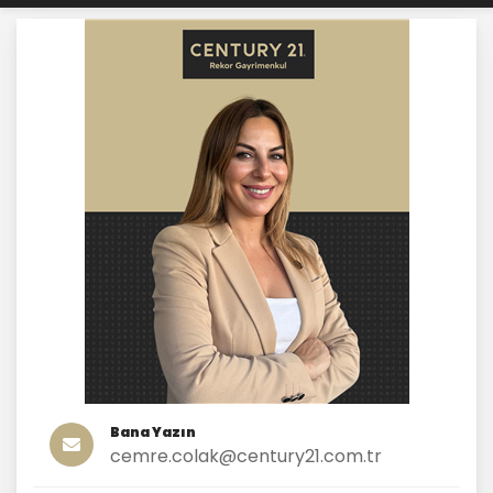
Bana Yazın
cemre.colak@century21.com.tr