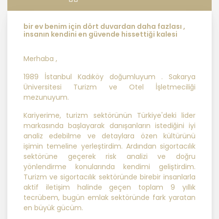
ilkelere uygun hareket etmektedir.
bir ev benim için dört duvardan daha fazlası ,
1. Hukuka ve Dürüstlük Kuralına Uygun
insanın kendini en güvende hissettiği kalesi
Kişisel Veri İşleme Faaliyetlerinde
Bulunma
Merhaba ,
1989 İstanbul Kadıköy doğumluyum . Sakarya
MASTERTURK FRANCHİSİNG
Üniversitesi Turizm ve Otel İşletmeciliği
GAYRİMENKUL SATIŞ VE PAZARLAMA
mezunuyum.
A.Ş..; kişisel verilerin işlenmesi
faaliyetleri kapsamında hukuka ve
Kariyerime, turizm sektörünün Türkiye'deki lider
dürüstlük kurallarına uygun hareket
markasında başlayarak danışanların istediğini iyi
etmekle yükümlüdür. Bu kapsamda,
analiz edebilme ve detaylara özen kültürünü
orantılılık gereklilikleri dikkate
işimin temeline yerleştirdim. Ardından sigortacılık
alınacakve kişisel verileri işleme
sektörüne geçerek risk analizi ve doğru
amacı dışında kullanmayacaktır.
yönlendirme konularında kendimi geliştirdim.
Turizm ve sigortacılık sektöründe birebir insanlarla
aktif iletişim halinde geçen toplam 9 yıllık
2. Kişisel Verilerin Doğru ve
tecrübem, bugün emlak sektöründe fark yaratan
Gerektiğinde Güncel Olmasını
en büyük gücüm.
Sağlama