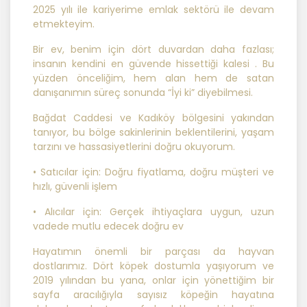
2025 yılı ile kariyerime emlak sektörü ile devam
etmekteyim.
MASTERTURK FRANCHİSİNG
GAYRİMENKUL SATIŞ VE PAZARLAMA
Bir ev, benim için dört duvardan daha fazlası;
A.Ş. kişisel veri sahiplerinin temel
insanın kendini en güvende hissettiği kalesi . Bu
haklarını ve kendi meşru
yüzden önceliğim, hem alan hem de satan
menfaatlerini dikkate alarak işlediği
danışanımın süreç sonunda “İyi ki” diyebilmesi.
kişisel verilerin doğru ve güncel
olmasını sağlamakla ve bu
Bağdat Caddesi ve Kadıköy bölgesini yakından
doğrultuda gerekli tedbirleri almak
tanıyor, bu bölge sakinlerinin beklentilerini, yaşam
için gerekli sistemleri kurmakla
tarzını ve hassasiyetlerini doğru okuyorum.
yükümlüdür.
• Satıcılar için: Doğru fiyatlama, doğru müşteri ve
hızlı, güvenli işlem
3. Belirli, Açık ve Meşru Amaçlarla
İşleme
• Alıcılar için: Gerçek ihtiyaçlara uygun, uzun
vadede mutlu edecek doğru ev
MASTERTURK FRANCHİSİNG
Hayatımın önemli bir parçası da hayvan
GAYRİMENKUL SATIŞ VE PAZARLAMA
dostlarımız. Dört köpek dostumla yaşıyorum ve
A.Ş. kişisel verilerin hangi amaçla
2019 yılından bu yana, onlar için yönettiğim bir
işleneceğini belirlemekle ve bu
sayfa aracılığıyla sayısız köpeğin hayatına
amaçları kişisel veriler işlenmeden