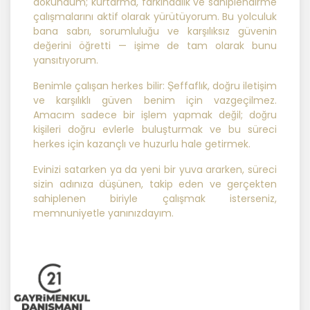
dokundum; kurtarma, farkındalık ve sahiplendirme
önce veri sahiplerinin bilgisine
çalışmalarını aktif olarak yürütüyorum. Bu yolculuk
sunmakla yükümlüdür. Kişisel veriler
bana sabrı, sorumluluğu ve karşılıksız güvenin
belirtilen meşru ve hukuka uygun
değerini öğretti — işime de tam olarak bunu
amaçlar dışında işlenmeyecektir..
yansıtıyorum.
Benimle çalışan herkes bilir: Şeffaflık, doğru iletişim
4. İşlendikleri Amaçla Bağlantılı, Sınırlı
ve karşılıklı güven benim için vazgeçilmez.
ve Ölçülü Olma
Amacım sadece bir işlem yapmak değil; doğru
kişileri doğru evlerle buluşturmak ve bu süreci
herkes için kazançlı ve huzurlu hale getirmek.
MASTERTURK FRANCHİSİNG
GAYRİMENKUL SATIŞ VE PAZARLAMA
Evinizi satarken ya da yeni bir yuva ararken, süreci
A.Ş. kişisel verileri belirlenen
sizin adınıza düşünen, takip eden ve gerçekten
amaçların gerçekleştirilmesine
sahiplenen biriyle çalışmak isterseniz,
elverişli bir biçimde işleyecek ve
memnuniyetle yanınızdayım.
amacın gerçekleştirilmesi ile ilgili
olmayan veya ihtiyaç duyulmayan
kişisel verilerin işlenmesinden
kaçınacaktır.
5. İlgili Mevzuatta Öngörülen veya