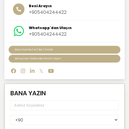
Beni Arayın
+905404244422
Whatsapp'dan Ulaşın
+905404244422
Gayrimenkul Al / Sat / Kirala
Danışman Hakkında Yorum Yapın
BANA YAZIN
PhoneNumberCountryPhoneCode