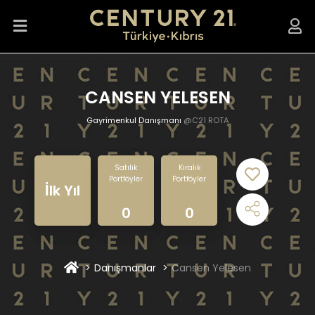
CANSEN YELESEN
Gayrimenkul Danışmanı
@C21 ROTA
Satılık
Kiralık
Portföyler
Portföyler
İlk Yıl
0
0
Danışmanlar
Cansen Yelesen