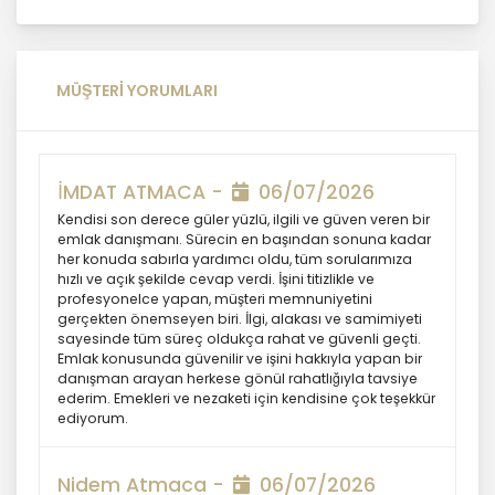
MASTERTURK FRANCHİSİNG
GAYRİMENKUL SATIŞ VE PAZARLAMA
A.Ş. kişisel veri sahiplerinin temel
MÜŞTERİ YORUMLARI
haklarını ve kendi meşru
menfaatlerini dikkate alarak işlediği
kişisel verilerin doğru ve güncel
olmasını sağlamakla ve bu
İMDAT ATMACA -
06/07/2026
doğrultuda gerekli tedbirleri almak
Kendisi son derece güler yüzlü, ilgili ve güven veren bir
için gerekli sistemleri kurmakla
emlak danışmanı. Sürecin en başından sonuna kadar
yükümlüdür.
her konuda sabırla yardımcı oldu, tüm sorularımıza
hızlı ve açık şekilde cevap verdi. İşini titizlikle ve
profesyonelce yapan, müşteri memnuniyetini
3. Belirli, Açık ve Meşru Amaçlarla
gerçekten önemseyen biri. İlgi, alakası ve samimiyeti
İşleme
sayesinde tüm süreç oldukça rahat ve güvenli geçti.
Emlak konusunda güvenilir ve işini hakkıyla yapan bir
danışman arayan herkese gönül rahatlığıyla tavsiye
MASTERTURK FRANCHİSİNG
ederim. Emekleri ve nezaketi için kendisine çok teşekkür
ediyorum.
GAYRİMENKUL SATIŞ VE PAZARLAMA
A.Ş. kişisel verilerin hangi amaçla
işleneceğini belirlemekle ve bu
Nidem Atmaca -
06/07/2026
amaçları kişisel veriler işlenmeden