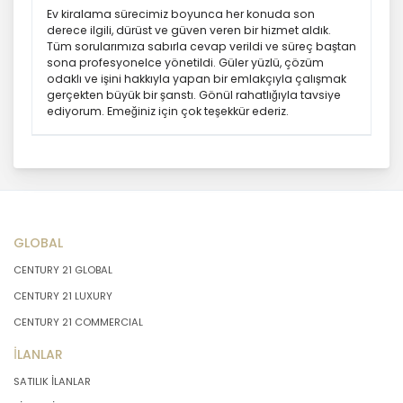
Ev kiralama sürecimiz boyunca her konuda son
önce veri sahiplerinin bilgisine
derece ilgili, dürüst ve güven veren bir hizmet aldık.
sunmakla yükümlüdür. Kişisel veriler
Tüm sorularımıza sabırla cevap verildi ve süreç baştan
belirtilen meşru ve hukuka uygun
sona profesyonelce yönetildi. Güler yüzlü, çözüm
amaçlar dışında işlenmeyecektir..
odaklı ve işini hakkıyla yapan bir emlakçıyla çalışmak
gerçekten büyük bir şanstı. Gönül rahatlığıyla tavsiye
ediyorum. Emeğiniz için çok teşekkür ederiz.
4. İşlendikleri Amaçla Bağlantılı, Sınırlı
ve Ölçülü Olma
MASTERTURK FRANCHİSİNG
GAYRİMENKUL SATIŞ VE PAZARLAMA
A.Ş. kişisel verileri belirlenen
GLOBAL
amaçların gerçekleştirilmesine
CENTURY 21 GLOBAL
elverişli bir biçimde işleyecek ve
amacın gerçekleştirilmesi ile ilgili
CENTURY 21 LUXURY
olmayan veya ihtiyaç duyulmayan
CENTURY 21 COMMERCIAL
kişisel verilerin işlenmesinden
kaçınacaktır.
İLANLAR
SATILIK İLANLAR
5. İlgili Mevzuatta Öngörülen veya