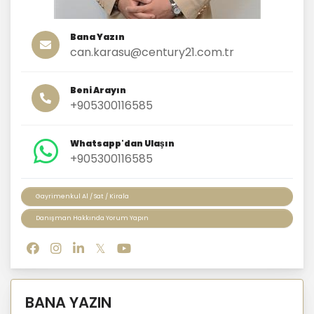
Bana Yazın
can.karasu@century21.com.tr
Beni Arayın
+905300116585
Whatsapp'dan Ulaşın
+905300116585
Gayrimenkul Al / Sat / Kirala
Danışman Hakkında Yorum Yapın
BANA YAZIN