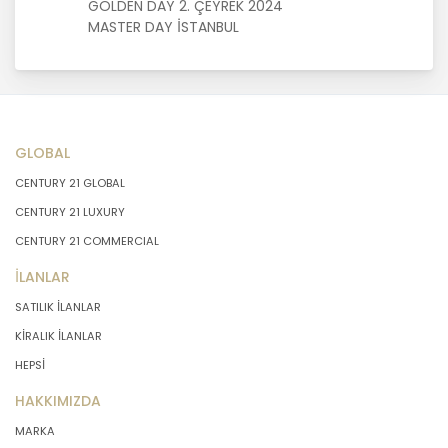
GOLDEN DAY 2. ÇEYREK 2024
MASTERTURK FRANCHİSİNG
MASTER DAY İSTANBUL
GAYRİMENKUL SATIŞ VE PAZARLAMA
A.Ş. kişisel verilerin hangi amaçla
işleneceğini belirlemekle ve bu
amaçları kişisel veriler işlenmeden
önce veri sahiplerinin bilgisine
sunmakla yükümlüdür. Kişisel veriler
GLOBAL
belirtilen meşru ve hukuka uygun
CENTURY 21 GLOBAL
amaçlar dışında işlenmeyecektir..
CENTURY 21 LUXURY
CENTURY 21 COMMERCIAL
4. İşlendikleri Amaçla Bağlantılı, Sınırlı
ve Ölçülü Olma
İLANLAR
SATILIK İLANLAR
MASTERTURK FRANCHİSİNG
KİRALIK İLANLAR
GAYRİMENKUL SATIŞ VE PAZARLAMA
HEPSİ
A.Ş. kişisel verileri belirlenen
amaçların gerçekleştirilmesine
HAKKIMIZDA
elverişli bir biçimde işleyecek ve
amacın gerçekleştirilmesi ile ilgili
MARKA