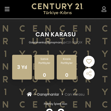
CAN KARASU
Gayrimenkul Danışmanı
@C21 GERÇEK
Satılık
Kiralık
Portföyler
Portföyler
3 Yıl
0
0
Danışmanlar
Can Karasu
Portföy İşlem Hızı