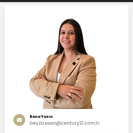
Bana Yazın
beyza.esen@century21.com.tr