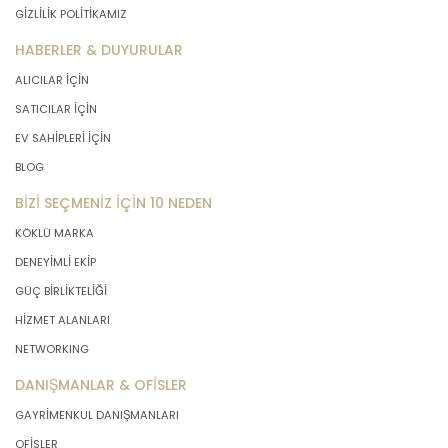
GİZLİLİK POLİTİKAMIZ
önce veri sahiplerinin bilgisine
sunmakla yükümlüdür. Kişisel veriler
HABERLER & DUYURULAR
belirtilen meşru ve hukuka uygun
ALICILAR İÇİN
amaçlar dışında işlenmeyecektir..
SATICILAR İÇİN
EV SAHİPLERİ İÇİN
4. İşlendikleri Amaçla Bağlantılı, Sınırlı
ve Ölçülü Olma
BLOG
BİZİ SEÇMENİZ İÇİN 10 NEDEN
MASTERTURK FRANCHİSİNG
KÖKLÜ MARKA
GAYRİMENKUL SATIŞ VE PAZARLAMA
A.Ş. kişisel verileri belirlenen
DENEYİMLİ EKİP
amaçların gerçekleştirilmesine
GÜÇ BİRLİKTELİĞİ
elverişli bir biçimde işleyecek ve
HİZMET ALANLARI
amacın gerçekleştirilmesi ile ilgili
olmayan veya ihtiyaç duyulmayan
NETWORKING
kişisel verilerin işlenmesinden
DANIŞMANLAR & OFİSLER
kaçınacaktır.
GAYRİMENKUL DANIŞMANLARI
5. İlgili Mevzuatta Öngörülen veya
OFİSLER