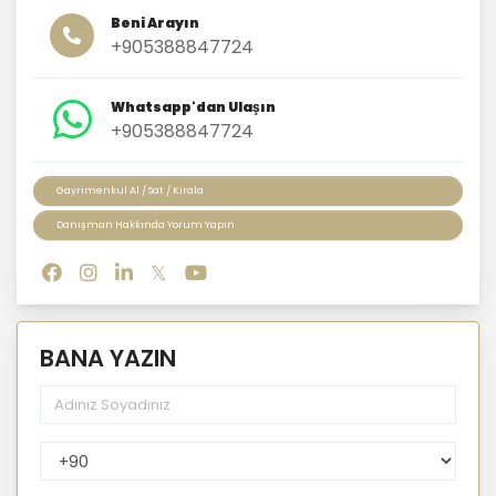
Beni Arayın
+905388847724
Whatsapp'dan Ulaşın
+905388847724
Gayrimenkul Al / Sat / Kirala
Danışman Hakkında Yorum Yapın
BANA YAZIN
PhoneNumberCountryPhoneCode