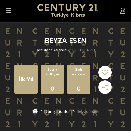
BEYZA ESEN
Danışman Asistanı
@C21 BEGONVİLL
Satılık
Kiralık
Portföyler
Portföyler
İlk Yıl
0
0
Danışmanlar
Beyza Esen