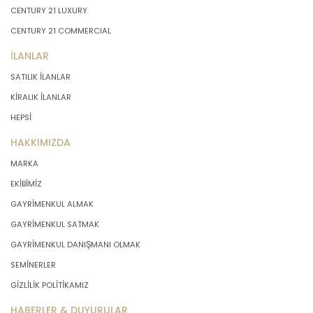
CENTURY 21 LUXURY
önce veri sahiplerinin bilgisine
sunmakla yükümlüdür. Kişisel veriler
CENTURY 21 COMMERCIAL
belirtilen meşru ve hukuka uygun
İLANLAR
amaçlar dışında işlenmeyecektir..
SATILIK İLANLAR
4. İşlendikleri Amaçla Bağlantılı, Sınırlı
KİRALIK İLANLAR
ve Ölçülü Olma
HEPSİ
HAKKIMIZDA
MASTERTURK FRANCHİSİNG
MARKA
GAYRİMENKUL SATIŞ VE PAZARLAMA
A.Ş. kişisel verileri belirlenen
EKİBİMİZ
amaçların gerçekleştirilmesine
GAYRİMENKUL ALMAK
elverişli bir biçimde işleyecek ve
GAYRİMENKUL SATMAK
amacın gerçekleştirilmesi ile ilgili
olmayan veya ihtiyaç duyulmayan
GAYRİMENKUL DANIŞMANI OLMAK
kişisel verilerin işlenmesinden
SEMİNERLER
kaçınacaktır.
GİZLİLİK POLİTİKAMIZ
HABERLER & DUYURULAR
5. İlgili Mevzuatta Öngörülen veya