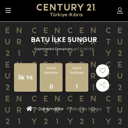
BATU İLKE SUNGUR
Gayrimenkul Danışmanı
@C21 MÜJDE
Satılık
Kiralık
Portföyler
Portföyler
İlk Yıl
0
1
Danışmanlar
Batu İlke Sungur