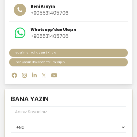
Beni Arayın
+905531405706
Whatsapp'dan Ulaşın
+905531405706
Gayrimenkul Al / Sat / Kirala
Danışman Hakkında Yorum Yapın
BANA YAZIN
PhoneNumberCountryPhoneCode