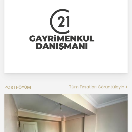
ilkelere uygun hareket etmektedir.
1. Hukuka ve Dürüstlük Kuralına Uygun
Kişisel Veri İşleme Faaliyetlerinde
Bulunma
MASTERTURK FRANCHİSİNG
GAYRİMENKUL SATIŞ VE PAZARLAMA
A.Ş..; kişisel verilerin işlenmesi
faaliyetleri kapsamında hukuka ve
dürüstlük kurallarına uygun hareket
etmekle yükümlüdür. Bu kapsamda,
orantılılık gereklilikleri dikkate
Tüm Fırsatları Görüntüleyin
PORTFÖYÜM
alınacakve kişisel verileri işleme
amacı dışında kullanmayacaktır.
2. Kişisel Verilerin Doğru ve
Gerektiğinde Güncel Olmasını
Sağlama