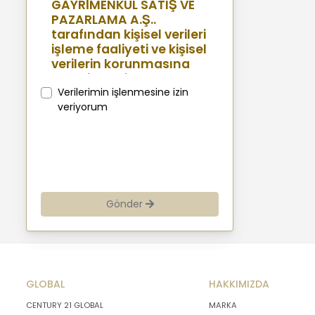
GAYRİMENKUL SATIŞ VE
PAZARLAMA A.Ş..
tarafından kişisel verileri
işleme faaliyeti ve kişisel
verilerin korunmasına
yönelik benimsenen
sistemler konusunda
Verilerimin işlenmesine izin
açıklamalarda
veriyorum
bulunmak, bu
kapsamda iş
ortaklarımız, mevcut ve
aday çalışanlarımız,
mevcut ve potansiyel
müşterilerimiz, şirket
Gönder
hissedarlarımız,
ziyaretçilerimiz ve
üçüncü kişiler başta
olmak üzer kişisel verileri
şirketimiz tarafından
GLOBAL
işlenen kişilerin
HAKKIMIZDA
bilgilendirilerek
CENTURY 21 GLOBAL
MARKA