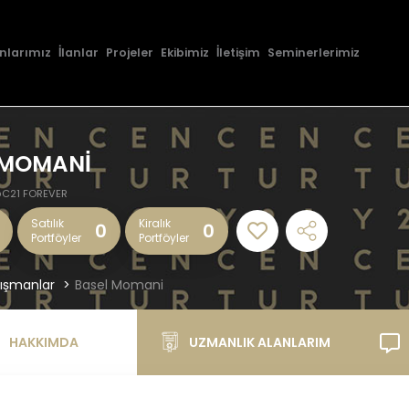
nlarımız
İlanlar
Projeler
Ekibimiz
İletişim
Seminerlerimiz
 MOMANİ
C21 FOREVER
Satılık
Kiralık
0
0
Portföyler
Portföyler
ışmanlar
Basel Momani
HAKKIMDA
UZMANLIK ALANLARIM