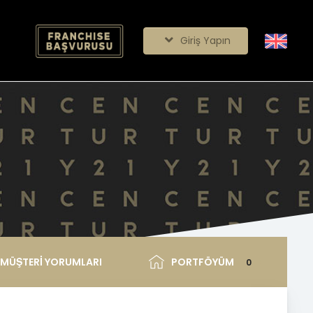
Giriş Yapın
MÜŞTERİ YORUMLARI
PORTFÖYÜM
0