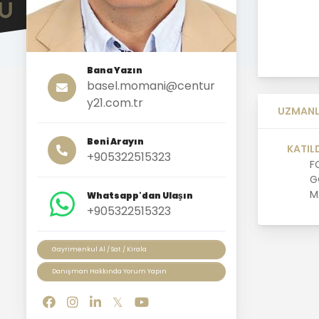
Bana Yazın
basel.momani@centur
y21.com.tr
UZMANL
Beni Arayın
KATIL
+905322515323
F
G
M
Whatsapp'dan Ulaşın
+905322515323
Gayrimenkul Al / Sat / Kirala
Danışman Hakkında Yorum Yapın