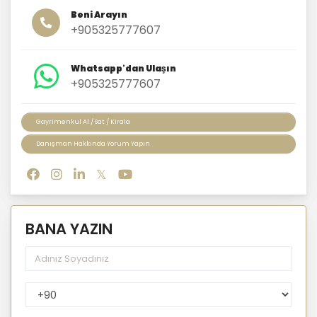
Beni Arayın
+905325777607
Whatsapp'dan Ulaşın
+905325777607
Gayrimenkul Al / Sat / Kirala
Danışman Hakkında Yorum Yapın
BANA YAZIN
PhoneNumberCountryPhoneCode