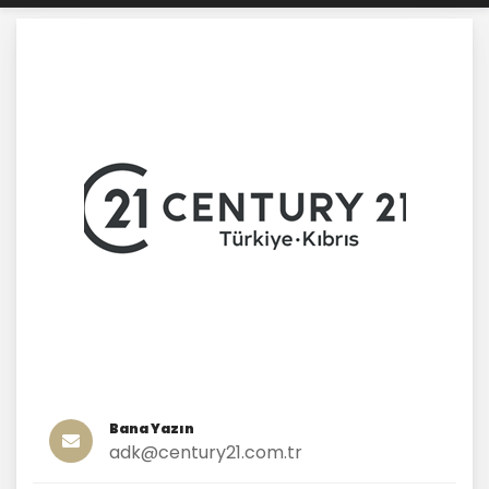
Bana Yazın
adk@century21.com.tr