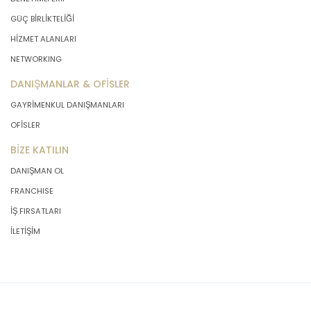
önce veri sahiplerinin bilgisine
GÜÇ BİRLİKTELİĞİ
sunmakla yükümlüdür. Kişisel veriler
HİZMET ALANLARI
belirtilen meşru ve hukuka uygun
amaçlar dışında işlenmeyecektir..
NETWORKING
DANIŞMANLAR & OFİSLER
4. İşlendikleri Amaçla Bağlantılı, Sınırlı
GAYRİMENKUL DANIŞMANLARI
ve Ölçülü Olma
OFİSLER
BİZE KATILIN
MASTERTURK FRANCHİSİNG
GAYRİMENKUL SATIŞ VE PAZARLAMA
DANIŞMAN OL
A.Ş. kişisel verileri belirlenen
FRANCHISE
amaçların gerçekleştirilmesine
elverişli bir biçimde işleyecek ve
İŞ FIRSATLARI
amacın gerçekleştirilmesi ile ilgili
İLETİŞİM
olmayan veya ihtiyaç duyulmayan
kişisel verilerin işlenmesinden
kaçınacaktır.
5. İlgili Mevzuatta Öngörülen veya