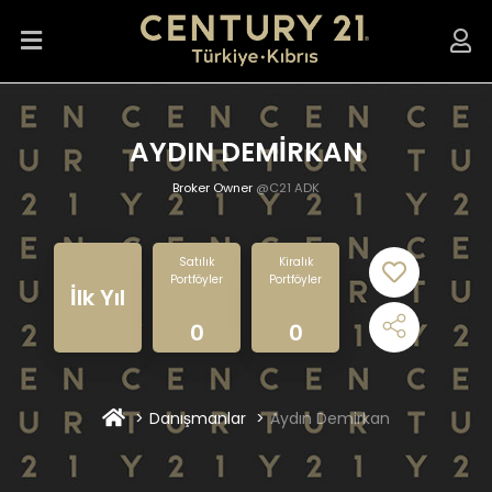
AYDIN DEMİRKAN
Broker Owner
@C21 ADK
Satılık
Kiralık
Portföyler
Portföyler
İlk Yıl
0
0
Danışmanlar
Aydın Demirkan