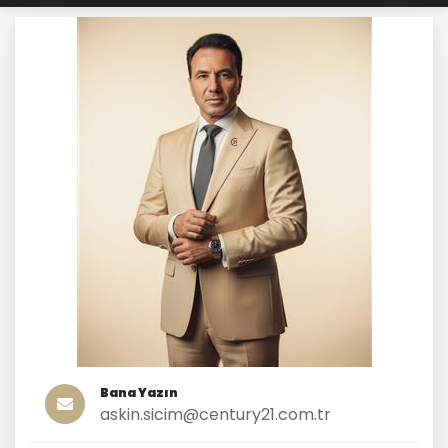
Bana Yazın
askin.sicim@century21.com.tr