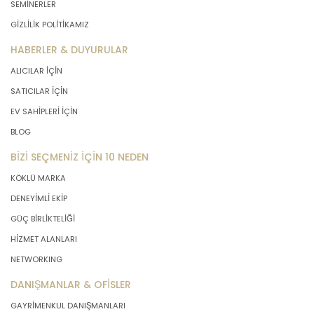
SEMİNERLER
önce veri sahiplerinin bilgisine
GİZLİLİK POLİTİKAMIZ
sunmakla yükümlüdür. Kişisel veriler
belirtilen meşru ve hukuka uygun
HABERLER & DUYURULAR
amaçlar dışında işlenmeyecektir..
ALICILAR İÇİN
SATICILAR İÇİN
4. İşlendikleri Amaçla Bağlantılı, Sınırlı
EV SAHİPLERİ İÇİN
ve Ölçülü Olma
BLOG
MASTERTURK FRANCHİSİNG
BİZİ SEÇMENİZ İÇİN 10 NEDEN
GAYRİMENKUL SATIŞ VE PAZARLAMA
KÖKLÜ MARKA
A.Ş. kişisel verileri belirlenen
amaçların gerçekleştirilmesine
DENEYİMLİ EKİP
elverişli bir biçimde işleyecek ve
GÜÇ BİRLİKTELİĞİ
amacın gerçekleştirilmesi ile ilgili
HİZMET ALANLARI
olmayan veya ihtiyaç duyulmayan
kişisel verilerin işlenmesinden
NETWORKING
kaçınacaktır.
DANIŞMANLAR & OFİSLER
GAYRİMENKUL DANIŞMANLARI
5. İlgili Mevzuatta Öngörülen veya