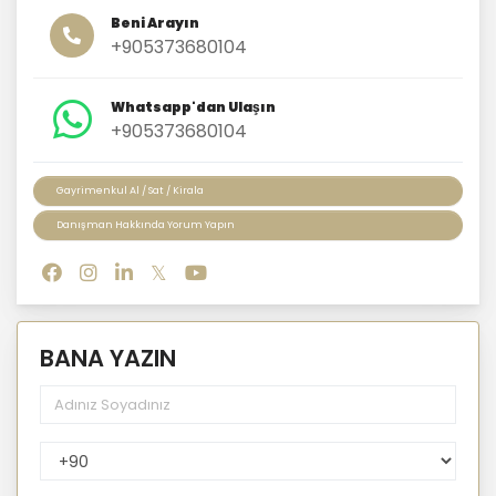
Beni Arayın
+905373680104
Whatsapp'dan Ulaşın
+905373680104
Gayrimenkul Al / Sat / Kirala
Danışman Hakkında Yorum Yapın
BANA YAZIN
PhoneNumberCountryPhoneCode