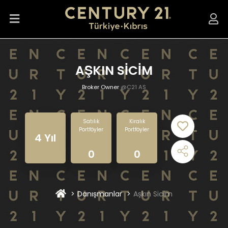
AŞKIN SİCİM
Broker Owner
@C21 AS
Satılık
Kiralık
Portföyler
Portföyler
4 Yıl
0
0
Danışmanlar
Aşkın Sicim