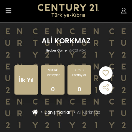
ALİ KORKMAZ
Broker Owner
@C21 ADK
Satılık
Kiralık
Portföyler
Portföyler
İlk Yıl
0
0
Danışmanlar
Ali Korkmaz