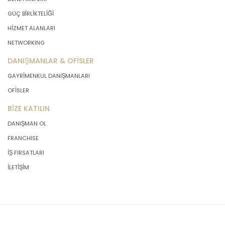
önce veri sahiplerinin bilgisine
GÜÇ BİRLİKTELİĞİ
sunmakla yükümlüdür. Kişisel veriler
HİZMET ALANLARI
belirtilen meşru ve hukuka uygun
amaçlar dışında işlenmeyecektir..
NETWORKING
DANIŞMANLAR & OFİSLER
4. İşlendikleri Amaçla Bağlantılı, Sınırlı
GAYRİMENKUL DANIŞMANLARI
ve Ölçülü Olma
OFİSLER
BİZE KATILIN
MASTERTURK FRANCHİSİNG
GAYRİMENKUL SATIŞ VE PAZARLAMA
DANIŞMAN OL
A.Ş. kişisel verileri belirlenen
FRANCHISE
amaçların gerçekleştirilmesine
elverişli bir biçimde işleyecek ve
İŞ FIRSATLARI
amacın gerçekleştirilmesi ile ilgili
İLETİŞİM
olmayan veya ihtiyaç duyulmayan
kişisel verilerin işlenmesinden
kaçınacaktır.
5. İlgili Mevzuatta Öngörülen veya