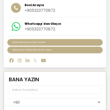
Beni Arayın
+905323770872
Whatsapp'dan Ulaşın
+905323770872
Gayrimenkul Al / Sat / Kirala
Danışman Hakkında Yorum Yapın
BANA YAZIN
PhoneNumberCountryPhoneCode