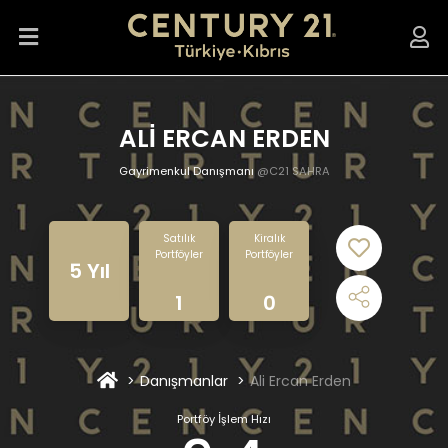
ALİ ERCAN ERDEN
Gayrimenkul Danışmanı
@C21 SAHRA
Satılık
Kiralık
Portföyler
Portföyler
5 Yıl
1
0
Danışmanlar
Ali Ercan Erden
Portföy İşlem Hızı