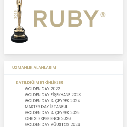
2. Kişisel Verilerin Doğru ve
Gerektiğinde Güncel Olmasını
Sağlama
MASTERTURK FRANCHİSİNG
GAYRİMENKUL SATIŞ VE PAZARLAMA
A.Ş. kişisel veri sahiplerinin temel
haklarını ve kendi meşru
menfaatlerini dikkate alarak işlediği
UZMANLIK ALANLARIM
kişisel verilerin doğru ve güncel
olmasını sağlamakla ve bu
KATILDIĞIM ETKİNLİKLER
doğrultuda gerekli tedbirleri almak
için gerekli sistemleri kurmakla
GOLDEN DAY 2022
yükümlüdür.
GOLDEN DAY FİŞEKHANE 2023
GOLDEN DAY 3. ÇEYREK 2024
MASTER DAY İSTANBUL
3. Belirli, Açık ve Meşru Amaçlarla
GOLDEN DAY 3. ÇEYREK 2025
İşleme
ONE 21 EXPERIENCE 2026
GOLDEN DAY AĞUSTOS 2026