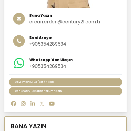
Bana Yazın
ercan.erden@century21.com.tr
Beni Arayın
+905354289534
Whatsapp'dan Ulaşın
+905354289534
Gayrimenkul Al / Sat / Kirala
Danışman Hakkında Yorum Yapın
BANA YAZIN