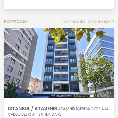
MASTERTURK FRANCHİSİNG
GAYRİMENKUL SATIŞ VE PAZARLAMA
A.Ş. kişisel verilerin hangi amaçla
Tüm Fırsatları Görüntüleyin
PORTFÖYÜM
işleneceğini belirlemekle ve bu
amaçları kişisel veriler işlenmeden
önce veri sahiplerinin bilgisine
sunmakla yükümlüdür. Kişisel veriler
belirtilen meşru ve hukuka uygun
amaçlar dışında işlenmeyecektir..
4. İşlendikleri Amaçla Bağlantılı, Sınırlı
ve Ölçülü Olma
MASTERTURK FRANCHİSİNG
GAYRİMENKUL SATIŞ VE PAZARLAMA
A.Ş. kişisel verileri belirlenen
amaçların gerçekleştirilmesine
İSTANBUL / ATAŞEHİR
elverişli bir biçimde işleyecek ve
ATAŞEHİR İÇERENKÖYDE ANA
amacın gerçekleştirilmesi ile ilgili
CADDE ÜZERİ 3+1 SATILIK DAİRE