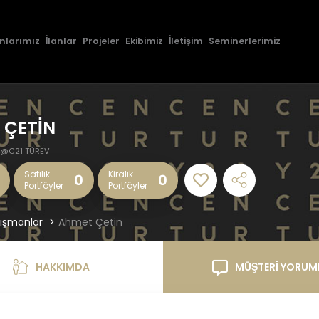
nlarımız
İlanlar
Projeler
Ekibimiz
İletişim
Seminerlerimiz
 ÇETİN
@C21 TÜREV
Satılık
Kiralık
0
0
Portföyler
Portföyler
ışmanlar
Ahmet Çetin
HAKKIMDA
MÜŞTERİ YORUM