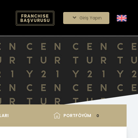
Giriş Yapın
LARI
PORTFÖYÜM
0