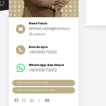
Bana Yazın
ahmet.cetin@century
21.com.tr
Beni Arayın
+905518170002
Whatsapp'dan Ulaşın
+905518170002
Gayrimenkul Al / Sat / Kirala
Danışman Hakkında Yorum Yapın