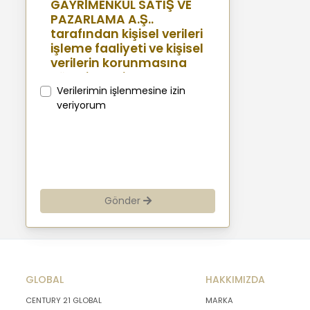
GAYRİMENKUL SATIŞ VE
PAZARLAMA A.Ş..
tarafından kişisel verileri
işleme faaliyeti ve kişisel
verilerin korunmasına
yönelik benimsenen
sistemler konusunda
Verilerimin işlenmesine izin
açıklamalarda
veriyorum
bulunmak, bu
kapsamda iş
ortaklarımız, mevcut ve
aday çalışanlarımız,
mevcut ve potansiyel
müşterilerimiz, şirket
Gönder
hissedarlarımız,
ziyaretçilerimiz ve
üçüncü kişiler başta
olmak üzer kişisel verileri
şirketimiz tarafından
GLOBAL
işlenen kişilerin
HAKKIMIZDA
bilgilendirilerek
CENTURY 21 GLOBAL
MARKA