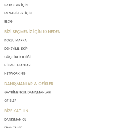
SATICILAR İÇİN
EV SAHİPLERİ İÇİN
BLOG
BİZİ SEÇMENİZ İÇİN 10 NEDEN
KÖKLÜ MARKA
DENEYİMLİ EKİP
GÜÇ BİRLİKTELİĞİ
HİZMET ALANLARI
NETWORKING
DANIŞMANLAR & OFİSLER
GAYRİMENKUL DANIŞMANLARI
OFİSLER
BİZE KATILIN
DANIŞMAN OL
FRANCHISE