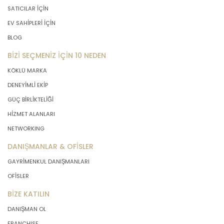
SATICILAR İÇİN
EV SAHİPLERİ İÇİN
BLOG
BİZİ SEÇMENİZ İÇİN 10 NEDEN
KÖKLÜ MARKA
DENEYİMLİ EKİP
GÜÇ BİRLİKTELİĞİ
HİZMET ALANLARI
NETWORKING
DANIŞMANLAR & OFİSLER
GAYRİMENKUL DANIŞMANLARI
OFİSLER
BİZE KATILIN
DANIŞMAN OL
FRANCHISE