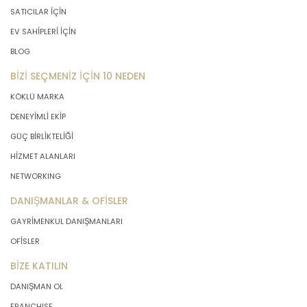
SATICILAR İÇİN
EV SAHİPLERİ İÇİN
BLOG
BİZİ SEÇMENİZ İÇİN 10 NEDEN
KÖKLÜ MARKA
DENEYİMLİ EKİP
GÜÇ BİRLİKTELİĞİ
HİZMET ALANLARI
NETWORKING
DANIŞMANLAR & OFİSLER
GAYRİMENKUL DANIŞMANLARI
OFİSLER
BİZE KATILIN
DANIŞMAN OL
FRANCHISE