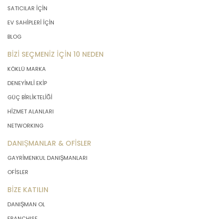
SATICILAR İÇİN
EV SAHİPLERİ İÇİN
BLOG
BİZİ SEÇMENİZ İÇİN 10 NEDEN
KÖKLÜ MARKA
DENEYİMLİ EKİP
GÜÇ BİRLİKTELİĞİ
HİZMET ALANLARI
NETWORKING
DANIŞMANLAR & OFİSLER
GAYRİMENKUL DANIŞMANLARI
OFİSLER
BİZE KATILIN
DANIŞMAN OL
FRANCHISE