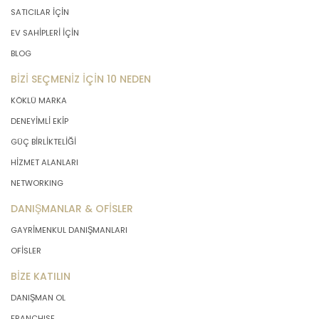
SATICILAR İÇİN
EV SAHİPLERİ İÇİN
BLOG
BİZİ SEÇMENİZ İÇİN 10 NEDEN
KÖKLÜ MARKA
DENEYİMLİ EKİP
GÜÇ BİRLİKTELİĞİ
HİZMET ALANLARI
NETWORKING
DANIŞMANLAR & OFİSLER
GAYRİMENKUL DANIŞMANLARI
OFİSLER
BİZE KATILIN
DANIŞMAN OL
FRANCHISE