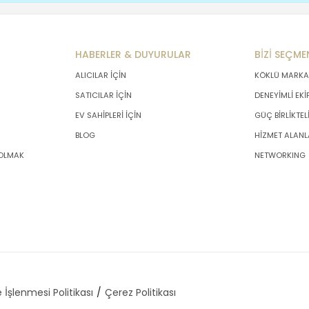
HABERLER & DUYURULAR
BİZİ SEÇME
ALICILAR İÇİN
KÖKLÜ MARKA
SATICILAR İÇİN
DENEYİMLİ EKİ
EV SAHİPLERİ İÇİN
GÜÇ BİRLİKTEL
BLOG
HİZMET ALANL
 OLMAK
NETWORKING
 İşlenmesi Politikası
Çerez Politikası