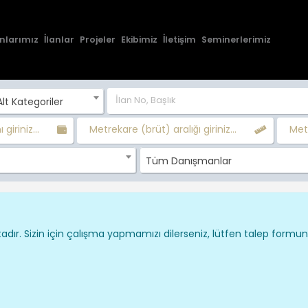
nlarımız
İlanlar
Projeler
Ekibimiz
İletişim
Seminerlerimiz
lt Kategoriler
 giriniz...
Metrekare (brüt) aralığı giriniz...
Metr
Tüm Danışmanlar
dır. Sizin için çalışma yapmamızı dilerseniz, lütfen talep formu