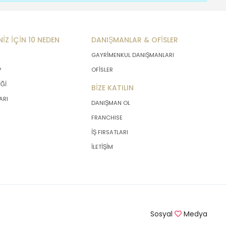
NİZ İÇİN 10 NEDEN
DANIŞMANLAR & OFİSLER
GAYRİMENKUL DANIŞMANLARI
P
OFİSLER
İĞİ
BİZE KATILIN
ARI
DANIŞMAN OL
FRANCHISE
İŞ FIRSATLARI
İLETİŞİM
Sosyal
Medya