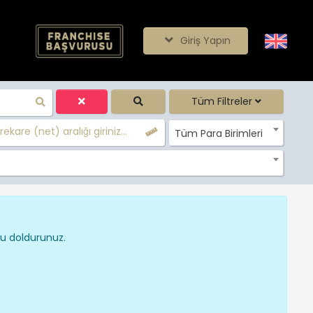
Giriş Yapın
Tüm Filtreler
ekare (net) aralığı giriniz...
Tüm Para Birimleri
nu doldurunuz.