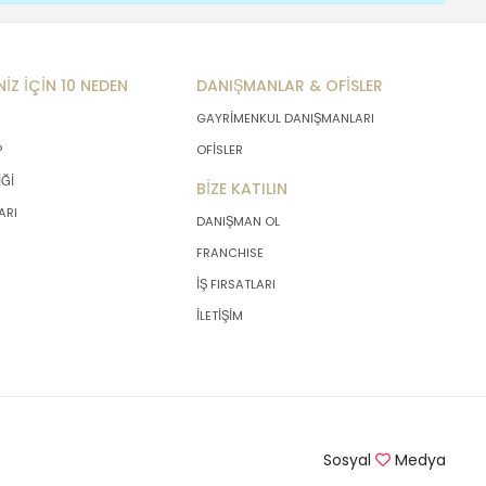
NİZ İÇİN 10 NEDEN
DANIŞMANLAR & OFİSLER
GAYRİMENKUL DANIŞMANLARI
P
OFİSLER
İĞİ
BİZE KATILIN
ARI
DANIŞMAN OL
FRANCHISE
İŞ FIRSATLARI
İLETİŞİM
Sosyal
Medya