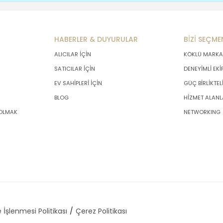
HABERLER & DUYURULAR
BİZİ SEÇME
ALICILAR İÇİN
KÖKLÜ MARKA
SATICILAR İÇİN
DENEYİMLİ EKİ
EV SAHİPLERİ İÇİN
GÜÇ BİRLİKTEL
BLOG
HİZMET ALANL
 OLMAK
NETWORKING
 İşlenmesi Politikası
Çerez Politikası