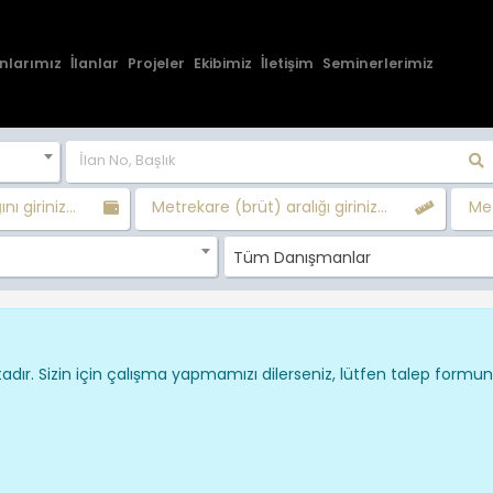
nlarımız
İlanlar
Projeler
Ekibimiz
İletişim
Seminerlerimiz
nı giriniz...
Metrekare (brüt) aralığı giriniz...
Met
Tüm Danışmanlar
dır. Sizin için çalışma yapmamızı dilerseniz, lütfen talep formu