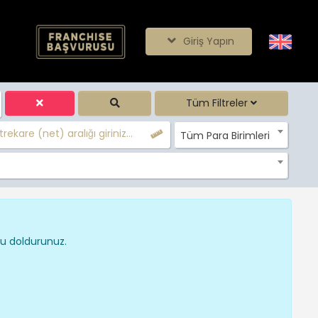
Giriş Yapın
Tüm Filtreler
rekare (net) aralığı giriniz...
Tüm Para Birimleri
nu doldurunuz.