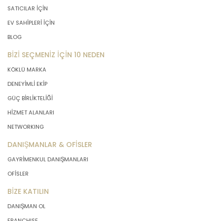
SATICILAR İÇİN
EV SAHİPLERİ İÇİN
BLOG
BİZİ SEÇMENİZ İÇİN 10 NEDEN
KÖKLÜ MARKA
DENEYİMLİ EKİP
GÜÇ BİRLİKTELİĞİ
HİZMET ALANLARI
NETWORKING
DANIŞMANLAR & OFİSLER
GAYRİMENKUL DANIŞMANLARI
OFİSLER
BİZE KATILIN
DANIŞMAN OL
FRANCHISE