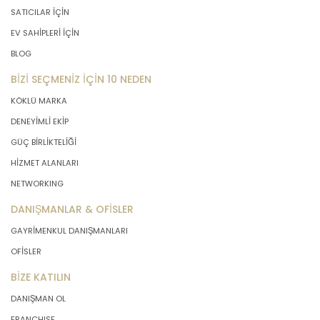
SATICILAR İÇİN
EV SAHİPLERİ İÇİN
BLOG
BİZİ SEÇMENİZ İÇİN 10 NEDEN
KÖKLÜ MARKA
DENEYİMLİ EKİP
GÜÇ BİRLİKTELİĞİ
HİZMET ALANLARI
NETWORKING
DANIŞMANLAR & OFİSLER
GAYRİMENKUL DANIŞMANLARI
OFİSLER
BİZE KATILIN
DANIŞMAN OL
FRANCHISE