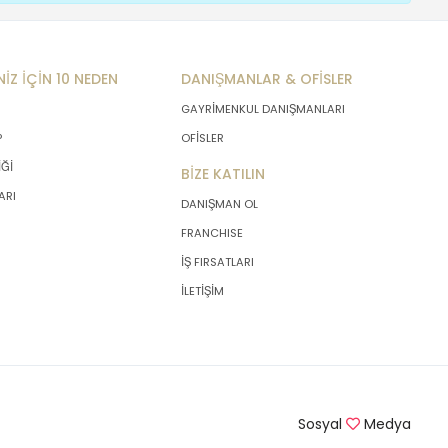
NİZ İÇİN 10 NEDEN
DANIŞMANLAR & OFİSLER
GAYRİMENKUL DANIŞMANLARI
P
OFİSLER
İĞİ
BİZE KATILIN
ARI
DANIŞMAN OL
FRANCHISE
İŞ FIRSATLARI
İLETİŞİM
Sosyal
Medya