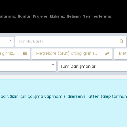
nlarımız
İlanlar
Projeler
Ekibimiz
İletişim
Seminerlerimiz
 giriniz...
Metrekare (brüt) aralığı giriniz...
Metr
Tüm Danışmanlar
dır. Sizin için çalışma yapmamızı dilerseniz, lütfen talep formu