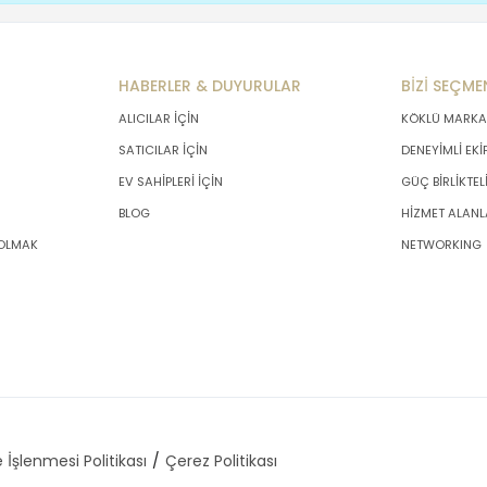
HABERLER & DUYURULAR
BİZİ SEÇME
ALICILAR İÇİN
KÖKLÜ MARKA
SATICILAR İÇİN
DENEYİMLİ EKİ
EV SAHİPLERİ İÇİN
GÜÇ BİRLİKTEL
BLOG
HİZMET ALANL
 OLMAK
NETWORKING
 İşlenmesi Politikası
Çerez Politikası