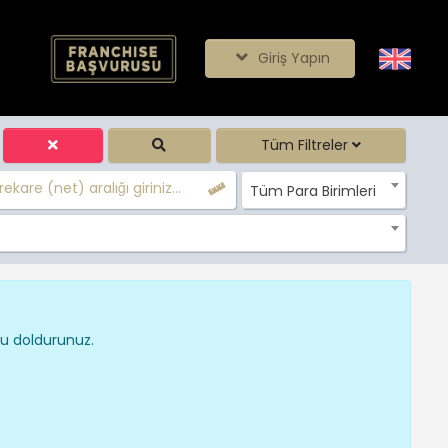
Giriş Yapın
Tüm Filtreler
ekare (net) aralığı giriniz...
Tüm Para Birimleri
nu doldurunuz.