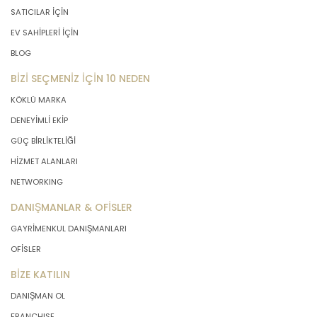
SATICILAR İÇİN
EV SAHİPLERİ İÇİN
BLOG
BİZİ SEÇMENİZ İÇİN 10 NEDEN
KÖKLÜ MARKA
DENEYİMLİ EKİP
GÜÇ BİRLİKTELİĞİ
HİZMET ALANLARI
NETWORKING
DANIŞMANLAR & OFİSLER
GAYRİMENKUL DANIŞMANLARI
OFİSLER
BİZE KATILIN
DANIŞMAN OL
FRANCHISE