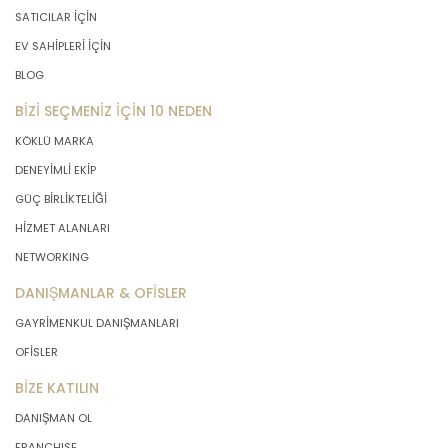
SATICILAR İÇİN
EV SAHİPLERİ İÇİN
BLOG
BİZİ SEÇMENİZ İÇİN 10 NEDEN
KÖKLÜ MARKA
DENEYİMLİ EKİP
GÜÇ BİRLİKTELİĞİ
HİZMET ALANLARI
NETWORKING
DANIŞMANLAR & OFİSLER
GAYRİMENKUL DANIŞMANLARI
OFİSLER
BİZE KATILIN
DANIŞMAN OL
FRANCHISE