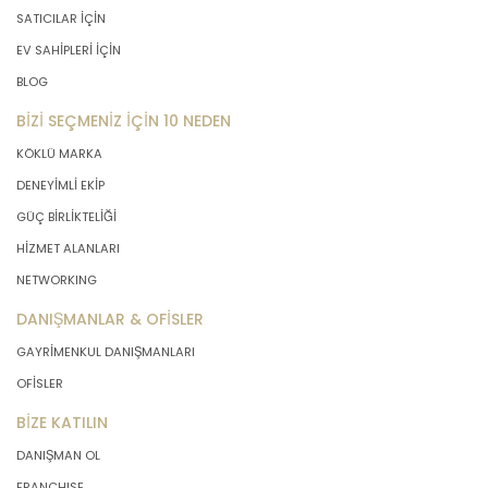
SATICILAR İÇİN
EV SAHİPLERİ İÇİN
BLOG
BİZİ SEÇMENİZ İÇİN 10 NEDEN
KÖKLÜ MARKA
DENEYİMLİ EKİP
GÜÇ BİRLİKTELİĞİ
HİZMET ALANLARI
NETWORKING
DANIŞMANLAR & OFİSLER
GAYRİMENKUL DANIŞMANLARI
OFİSLER
BİZE KATILIN
DANIŞMAN OL
FRANCHISE