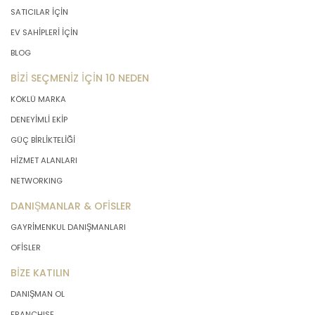
SATICILAR İÇİN
EV SAHİPLERİ İÇİN
BLOG
BİZİ SEÇMENİZ İÇİN 10 NEDEN
KÖKLÜ MARKA
DENEYİMLİ EKİP
GÜÇ BİRLİKTELİĞİ
HİZMET ALANLARI
NETWORKING
DANIŞMANLAR & OFİSLER
GAYRİMENKUL DANIŞMANLARI
OFİSLER
BİZE KATILIN
DANIŞMAN OL
FRANCHISE