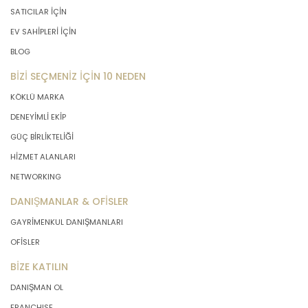
SATICILAR İÇİN
EV SAHİPLERİ İÇİN
BLOG
BİZİ SEÇMENİZ İÇİN 10 NEDEN
KÖKLÜ MARKA
DENEYİMLİ EKİP
GÜÇ BİRLİKTELİĞİ
HİZMET ALANLARI
NETWORKING
DANIŞMANLAR & OFİSLER
GAYRİMENKUL DANIŞMANLARI
OFİSLER
BİZE KATILIN
DANIŞMAN OL
FRANCHISE