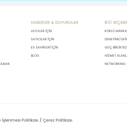
HABERLER & DUYURULAR
BİZİ SEÇME
ALICILAR İÇİN
KÖKLÜ MARKA
SATICILAR İÇİN
DENEYİMLİ EKİ
EV SAHİPLERİ İÇİN
GÜÇ BİRLİKTEL
BLOG
HİZMET ALANL
 OLMAK
NETWORKING
 İşlenmesi Politikası
Çerez Politikası