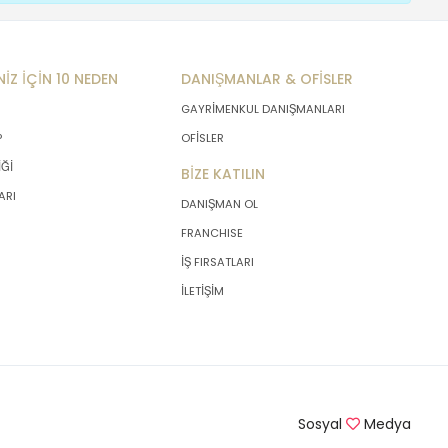
NİZ İÇİN 10 NEDEN
DANIŞMANLAR & OFİSLER
GAYRİMENKUL DANIŞMANLARI
P
OFİSLER
İĞİ
BİZE KATILIN
ARI
DANIŞMAN OL
FRANCHISE
İŞ FIRSATLARI
İLETİŞİM
Sosyal
Medya