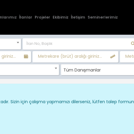
nlarımız
İlanlar
Projeler
Ekibimiz
İletişim
Seminerlerimiz
giriniz...
Metrekare (brüt) aralığı giriniz...
Metr
Tüm Danışmanlar
dır. Sizin için çalışma yapmamızı dilerseniz, lütfen talep formu