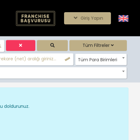
Giriş Yapın
Tüm Filtreler
ekare (net) aralığı giriniz...
Tüm Para Birimleri
nu doldurunuz.