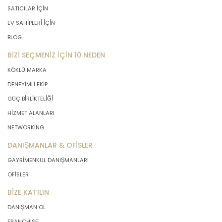
SATICILAR İÇİN
EV SAHİPLERİ İÇİN
BLOG
BİZİ SEÇMENİZ İÇİN 10 NEDEN
KÖKLÜ MARKA
DENEYİMLİ EKİP
GÜÇ BİRLİKTELİĞİ
HİZMET ALANLARI
NETWORKING
DANIŞMANLAR & OFİSLER
GAYRİMENKUL DANIŞMANLARI
OFİSLER
BİZE KATILIN
DANIŞMAN OL
FRANCHISE