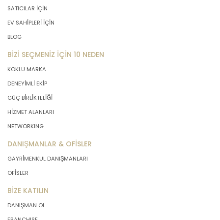
SATICILAR İÇİN
EV SAHİPLERİ İÇİN
BLOG
BİZİ SEÇMENİZ İÇİN 10 NEDEN
KÖKLÜ MARKA
DENEYİMLİ EKİP
GÜÇ BİRLİKTELİĞİ
HİZMET ALANLARI
NETWORKING
DANIŞMANLAR & OFİSLER
GAYRİMENKUL DANIŞMANLARI
OFİSLER
BİZE KATILIN
DANIŞMAN OL
FRANCHISE