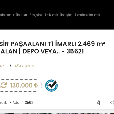
nlarımız
İlanlar
Projeler
Ekibimiz
İletişim
Seminerlerimiz
SİR PAŞAALANI T1 İMARLI 2.469 m²
 ALAN | DEPO VEYA.. - 35621
ARESİ
/
PAŞAALANI M
130.000 ₺
ralık
Ada
35621