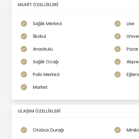
Organizasyon ve Etkinlik Alanı
MUHİT ÖZELLİKLERİ
Açık Hava Sosyal Tesisleri
Showroom
Sağlık Merkezi
Lise
Ticari İşletme
İlkokul
Üniver
Prefabrik veya çelik konstrüksiyon ticari yapılar
Anaokulu
Pazar 
gibi projeler geliştirilmesi değerlendirilebilir.
Sağlık Ocağı
Alışve
Projeyi yatırımcı üstlenebilir; uzun vadeli kira sözleşmesi il
Polis Merkezi
Eğlen
Bu taşınmaz yalnızca kiralanan bir arsa değil; doğru yatırımc
Market
Lokasyon Avantajları
✔ T1 Ticaret Alanı
ULAŞIM ÖZELLİKLERİ
✔ 2.469,37 m² kullanım alanı
✔ Tespo, Honda Plaza ve Tuna Plaza'nın bulunduğu tica
Otobüs Durağı
Minib
✔ Ana arterlere kolay ulaşım