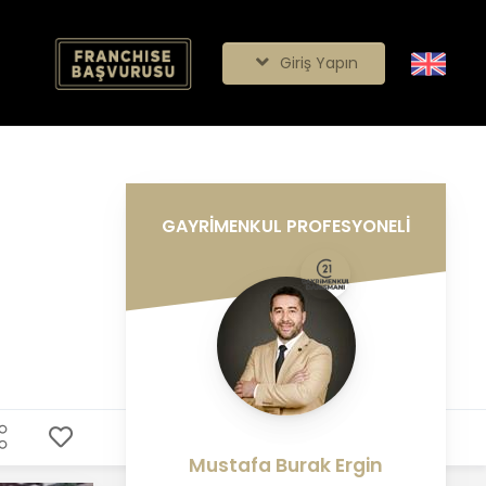
Giriş Yapın
GAYRİMENKUL PROFESYONELİ
Mustafa Burak Ergin