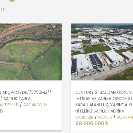
ri
AN AKÇAKÖYDE//3750M2//
CENTURY 21 BAL'DAN GÖNEN 
/ SATILIK TARLA
İHTİSAS VE KARMA OSB’DE 3.
ALTIEYLÜL
/
AKÇAKÖY M
KAPALI ALANLI ÜÇ YAŞINDA Y
₺
NİTELİKLİ SATILIK FABRİKA
BALIKESİR
/
GÖNEN
/
BOSTAN
98.000.000 ₺