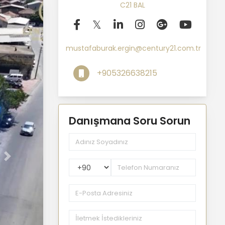
C21 BAL
mustafaburak.ergin@century21.com.tr
+905326638215
Danışmana Soru Sorun
Sonraki
PhoneNumberCountryPhoneCode