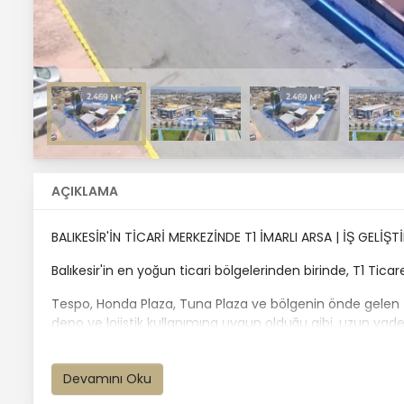
AÇIKLAMA
BALIKESİR'İN TİCARİ MERKEZİNDE T1 İMARLI ARSA | İŞ GELİŞT
Balıkesir'in en yoğun ticari bölgelerinden birinde, T1 Ticar
Tespo, Honda Plaza, Tuna Plaza ve bölgenin önde gelen
depo ve lojistik kullanımına uygun olduğu gibi, uzun vadel
sunmaktadır.
Seçenek 1 | Depo, Lojistik ve Operasyon Alanı
Devamını Oku