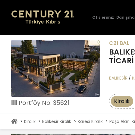
Ofislerimiz
Danışma
C21 BAL
BALIKE
TİCARİ
BALIKESİR
/
K
Kiralık
Portföy No: 35621
Kiralık
Balıkesir Kiralık
Karesi Kiralık
Paşa Alanı Ki