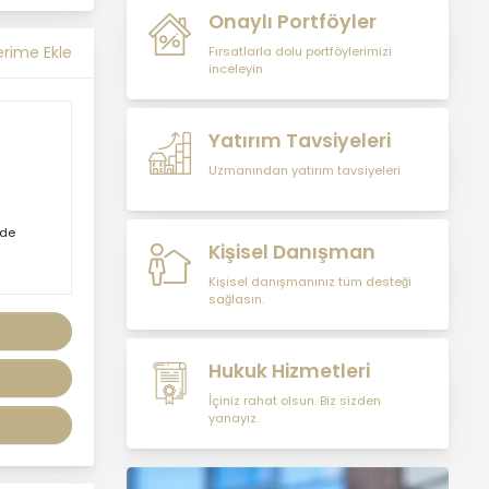
müşterilerimiz, şirket
Onaylı Portföyler
hissedarlarımız,
erime Ekle
Fırsatlarla dolu portföylerimizi
ziyaretçilerimiz ve
inceleyin
üçüncü kişiler başta
olmak üzer kişisel verileri
şirketimiz tarafından
Yatırım Tavsiyeleri
işlenen kişilerin
Uzmanından yatırım tavsiyeleri
bilgilendirilerek
şeffaflığın sağlanması
amaçlanmaktadır.
nde
Kişisel Danışman
Kişisel danışmanınız tüm desteği
KİŞİSEL VERİLERİN
maktadır.
sağlasın.
İŞLENMESİ İLKELERİ
KVKK’ya uyumluluğun
sağlanması için
Hukuk Hizmetleri
MASTERTURK
İçiniz rahat olsun. Biz sizden
FRANCHİSİNG
yanayız.
GAYRİMENKUL SATIŞ VE
PAZARLAMA A.Ş.
tarafından kişisel veriler