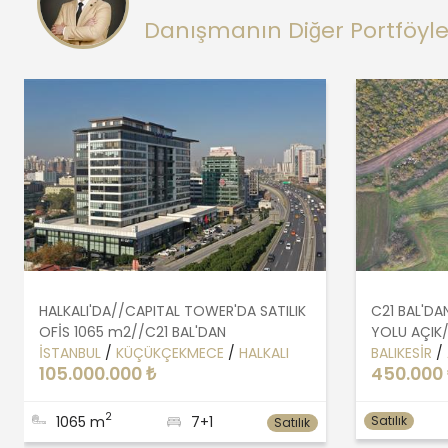
Danışmanın Diğer Portföyle
HALKALI'DA//CAPITAL TOWER'DA SATILIK
C21 BAL'D
OFİS 1065 m2//C21 BAL'DAN
YOLU AÇIK/
İSTANBUL
/
KÜÇÜKÇEKMECE
/
HALKALI
BALIKESİR
/
105.000.000 ₺
450.000 
2
1065 m
7+1
Satılık
Satılık