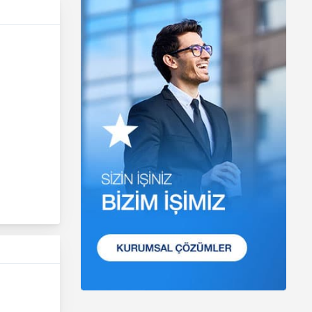
mevzuatta öngörülen
genel ilke ve hükümlere
uygun olarak
işlenecektir. Bu
kapsamda, MASTERTURK
FRANCHİSİNG
GAYRİMENKUL SATIŞ VE
PAZARLAMA A.Ş. ; KVKK
ile ilgili uluslararası ve
ulusal mevzuata uygun
olarak kişisel verilerin
işlenmesinde aşağıda
sıralanan ilkelere uygun
hareket etmektedir.
1. Hukuka ve Dürüstlük
Kuralına Uygun Kişisel
Veri İşleme
Faaliyetlerinde Bulunma