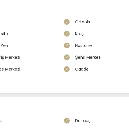
Ortaokul
site
Kreş
Yeri
Hastane
riş Merkezi
Şehir Merkezi
e yatırımın sürdürülebilirliği konusunda karşılıklı çözüm üretilebilir.
ce Merkezi
Cadde
ı için ticari bir proje geliştirme fırsatıdır.
ret aksında
üs
Dolmuş