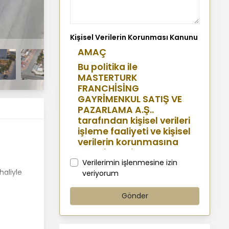
Kişisel Verilerin Korunması Kanunu
AMAÇ
Bu politika ile
MASTERTURK
FRANCHİSİNG
GAYRİMENKUL SATIŞ VE
PAZARLAMA A.Ş..
tarafından kişisel verileri
işleme faaliyeti ve kişisel
verilerin korunmasına
yönelik benimsenen
sistemler konusunda
Verilerimin işlenmesine izin
aliyle
açıklamalarda
veriyorum
bulunmak, bu
kapsamda iş
Gönder
ortaklarımız, mevcut ve
aday çalışanlarımız,
mevcut ve potansiyel