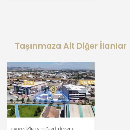
Taşınmaza Ait Diğer İlanlar
BALIKESİR'İN EN DEĞERLİ TİCARET