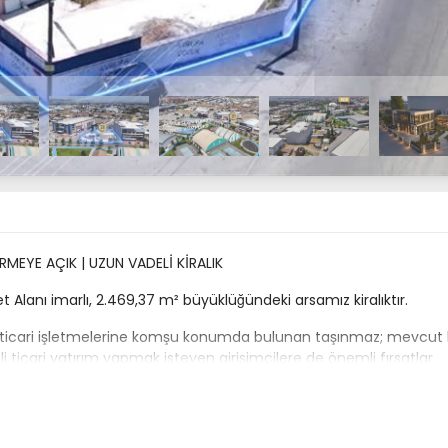
İRMEYE AÇIK | UZUN VADELİ KİRALIK
et Alanı imarlı, 2.469,37 m² büyüklüğündeki arsamız kiralıktır.
 ticari işletmelerine komşu konumda bulunan taşınmaz; mevcut h
i ticari yatırım yapmak isteyen girişimcilere de önemli fırsatlar