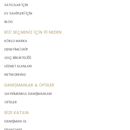
SATICILAR İÇİN
EV SAHİPLERİ İÇİN
BLOG
BİZİ SEÇMENİZ İÇİN 10 NEDEN
KÖKLÜ MARKA
DENEYİMLİ EKİP
GÜÇ BİRLİKTELİĞİ
HİZMET ALANLARI
NETWORKING
DANIŞMANLAR & OFİSLER
GAYRİMENKUL DANIŞMANLARI
OFİSLER
BİZE KATILIN
DANIŞMAN OL
FRANCHISE