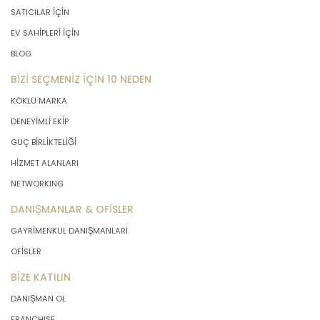
SATICILAR İÇİN
EV SAHİPLERİ İÇİN
BLOG
BİZİ SEÇMENİZ İÇİN 10 NEDEN
KÖKLÜ MARKA
DENEYİMLİ EKİP
GÜÇ BİRLİKTELİĞİ
HİZMET ALANLARI
NETWORKING
DANIŞMANLAR & OFİSLER
GAYRİMENKUL DANIŞMANLARI
OFİSLER
BİZE KATILIN
DANIŞMAN OL
FRANCHISE