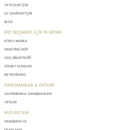
SATICILAR İÇİN
EV SAHİPLERİ İÇİN
BLOG
BİZİ SEÇMENİZ İÇİN 10 NEDEN
KÖKLÜ MARKA
DENEYİMLİ EKİP
GÜÇ BİRLİKTELİĞİ
HİZMET ALANLARI
NETWORKING
DANIŞMANLAR & OFİSLER
GAYRİMENKUL DANIŞMANLARI
OFİSLER
BİZE KATILIN
DANIŞMAN OL
FRANCHISE