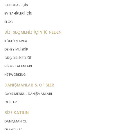
SATICILAR İÇİN
EV SAHİPLERİ İÇİN
BLOG
BİZİ SEÇMENİZ İÇİN 10 NEDEN
KÖKLÜ MARKA
DENEYİMLİ EKİP
GÜÇ BİRLİKTELİĞİ
HİZMET ALANLARI
NETWORKING
DANIŞMANLAR & OFİSLER
GAYRİMENKUL DANIŞMANLARI
OFİSLER
BİZE KATILIN
DANIŞMAN OL
FRANCHISE